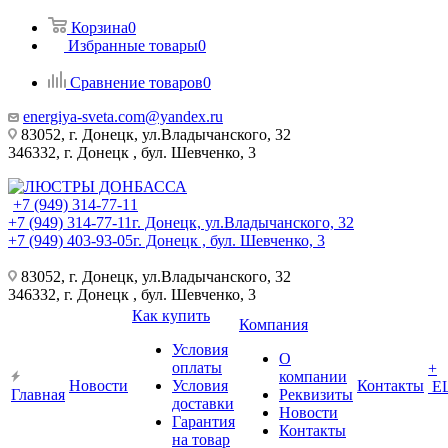
Корзина
0
Избранные товары
0
Сравнение товаров
0
energiya-sveta.com@yandex.ru
83052, г. Донецк, ул.Владычанского, 32
346332, г. Донецк , бул. Шевченко, 3
+7 (949) 314-77-11
+7 (949) 314-77-11
г. Донецк, ул.Владычанского, 32
+7 (949) 403-93-05
г. Донецк , бул. Шевченко, 3
83052, г. Донецк, ул.Владычанского, 32
346332, г. Донецк , бул. Шевченко, 3
Как купить
Компания
Условия
О
оплаты
+
компании
Новости
Условия
Контакты
Е
Главная
Реквизиты
доставки
Новости
Гарантия
Контакты
на товар