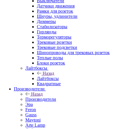
Выключатели
Датчики движения
Рамки для розеток
Шнуры, удлинители
Диммеры
Стабилизаторы
Гирлянды
Терморегуляторы
Трековые розетки
Трековые подсветки
Шинопроводы для трековых розеток
Теплые полы
Блоки розеток
Лайтбоксы
Назад
Лайтбоксы
Квадратные
Производители
Назад
Производители
Эра
Feron
Gauss
Maytoni
Arte Lamp