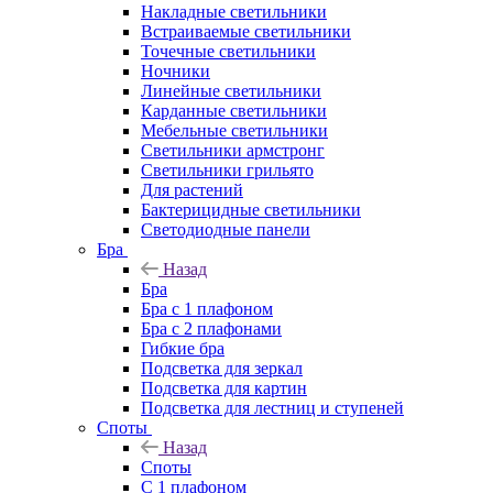
Накладные светильники
Встраиваемые светильники
Точечные светильники
Ночники
Линейные светильники
Карданные светильники
Мебельные светильники
Светильники армстронг
Светильники грильято
Для растений
Бактерицидные светильники
Светодиодные панели
Бра
Назад
Бра
Бра с 1 плафоном
Бра с 2 плафонами
Гибкие бра
Подсветка для зеркал
Подсветка для картин
Подсветка для лестниц и ступеней
Споты
Назад
Споты
С 1 плафоном