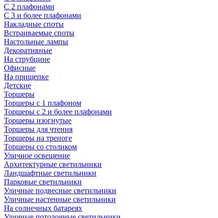
С 2 плафонами
С 3 и более плафонами
Накладные споты
Встраиваемые споты
Настольные лампы
Декоративные
На струбцине
Офисные
На прищепке
Детские
Торшеры
Торшеры с 1 плафоном
Торшеры с 2 и более плафонами
Торшеры изогнутые
Торшеры для чтения
Торшеры на треноге
Торшеры со столиком
Уличное освещение
Архитектурные светильники
Ландшафтные светильники
Парковые светильники
Уличные подвесные светильники
Уличные настенные светильники
На солнечных батареях
Уличные потолочные светильники