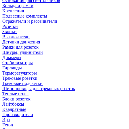
Основания для светильников
Кольца и рамки
Крепления
Подвесные комплекты
Отражатели и рассеиватели
Розетки
Звонки
Выключатели
Датчики движения
Рамки для розеток
Шнуры, удлинители
Диммеры
Стабилизаторы
Гирлянды
Терморегуляторы
Трековые розетки
Трековые подсветки
Шинопроводы для трековых розеток
Теплые полы
Блоки розеток
Лайтбоксы
Квадратные
Производители
Эра
Feron