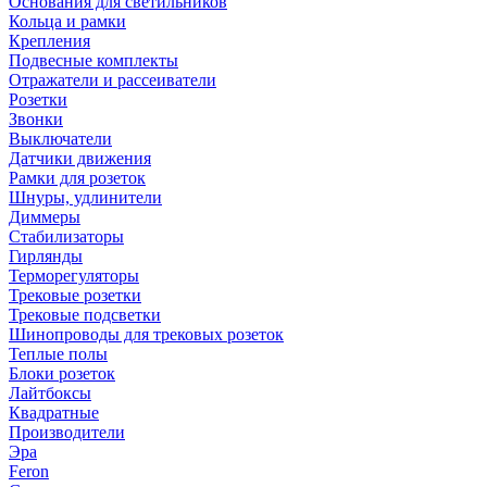
Основания для светильников
Кольца и рамки
Крепления
Подвесные комплекты
Отражатели и рассеиватели
Розетки
Звонки
Выключатели
Датчики движения
Рамки для розеток
Шнуры, удлинители
Диммеры
Стабилизаторы
Гирлянды
Терморегуляторы
Трековые розетки
Трековые подсветки
Шинопроводы для трековых розеток
Теплые полы
Блоки розеток
Лайтбоксы
Квадратные
Производители
Эра
Feron