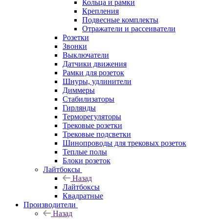
Кольца и рамки
Крепления
Подвесные комплекты
Отражатели и рассеиватели
Розетки
Звонки
Выключатели
Датчики движения
Рамки для розеток
Шнуры, удлинители
Диммеры
Стабилизаторы
Гирлянды
Терморегуляторы
Трековые розетки
Трековые подсветки
Шинопроводы для трековых розеток
Теплые полы
Блоки розеток
Лайтбоксы
Назад
Лайтбоксы
Квадратные
Производители
Назад