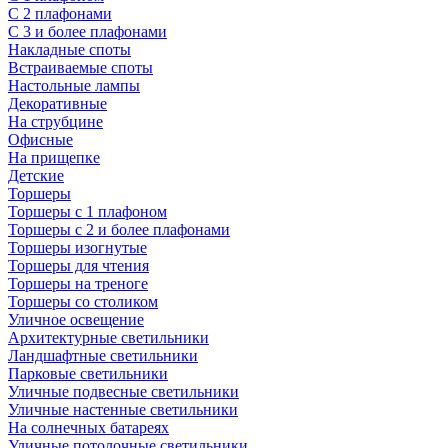
С 2 плафонами
С 3 и более плафонами
Накладные споты
Встраиваемые споты
Настольные лампы
Декоративные
На струбцине
Офисные
На прищепке
Детские
Торшеры
Торшеры с 1 плафоном
Торшеры с 2 и более плафонами
Торшеры изогнутые
Торшеры для чтения
Торшеры на треноге
Торшеры со столиком
Уличное освещение
Архитектурные светильники
Ландшафтные светильники
Парковые светильники
Уличные подвесные светильники
Уличные настенные светильники
На солнечных батареях
Уличные потолочные светильники