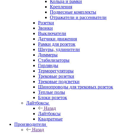
Кольца и рамки
Крепления
Подвесные комплекты
Отражатели и рассеиватели
Розетки
Звонки
Выключатели
Датчики движения
Рамки для розеток
Шнуры, удлинители
Диммеры
Стабилизаторы
Гирлянды
Терморегуляторы
Трековые розетки
Трековые подсветки
Шинопроводы для трековых розеток
Теплые полы
Блоки розеток
Лайтбоксы
Назад
Лайтбоксы
Квадратные
Производители
Назад