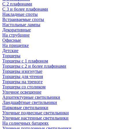
С 2 плафонами
С 3 и более плафонами
Накладные споты
Встраиваемые споты
Настольные лампы
Декоративные
На струбцине
Офисные
На прищепке
Детские
Торшеры
Торшеры с 1 плафоном
Торшеры с 2 и более плафонами
Торшеры изогнутые
Торшеры для чтения
Торшеры на треноге
Торшеры со столиком
Уличное освещение
Архитектурные светильники
Ландшафтные светильники
Парковые светильники
Уличные подвесные светильники
Уличные настенные светильники
На солнечных батареях
Уличные потолочные светильники