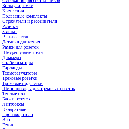
Основания для светильников
Кольца и рамки
Крепления
Подвесные комплекты
Отражатели и рассеиватели
Розетки
Звонки
Выключатели
Датчики движения
Рамки для розеток
Шнуры, удлинители
Диммеры
Стабилизаторы
Гирлянды
Терморегуляторы
Трековые розетки
Трековые подсветки
Шинопроводы для трековых розеток
Теплые полы
Блоки розеток
Лайтбоксы
Квадратные
Производители
Эра
Feron