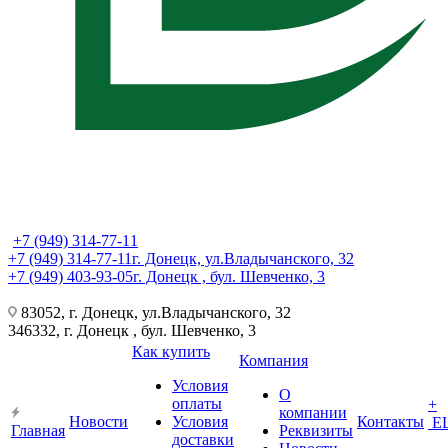
+7 (949) 314-77-11
+7 (949) 314-77-11
г. Донецк, ул.Владычанского, 32
+7 (949) 403-93-05
г. Донецк , бул. Шевченко, 3
83052, г. Донецк, ул.Владычанского, 32
346332, г. Донецк , бул. Шевченко, 3
Как купить
Компания
Условия
О
оплаты
+
компании
Новости
Условия
Контакты
Е
Главная
Реквизиты
доставки