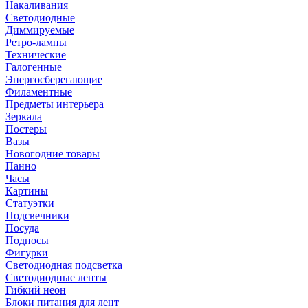
Накаливания
Светодиодные
Диммируемые
Ретро-лампы
Технические
Галогенные
Энергосберегающие
Филаментные
Предметы интерьера
Зеркала
Постеры
Вазы
Новогодние товары
Панно
Часы
Картины
Статуэтки
Подсвечники
Посуда
Подносы
Фигурки
Светодиодная подсветка
Светодиодные ленты
Гибкий неон
Блоки питания для лент