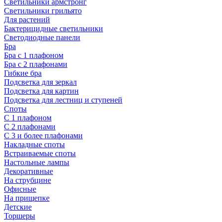
Светильники армстронг
Светильники грильято
Для растений
Бактерицидные светильники
Светодиодные панели
Бра
Бра с 1 плафоном
Бра с 2 плафонами
Гибкие бра
Подсветка для зеркал
Подсветка для картин
Подсветка для лестниц и ступеней
Споты
С 1 плафоном
С 2 плафонами
С 3 и более плафонами
Накладные споты
Встраиваемые споты
Настольные лампы
Декоративные
На струбцине
Офисные
На прищепке
Детские
Торшеры