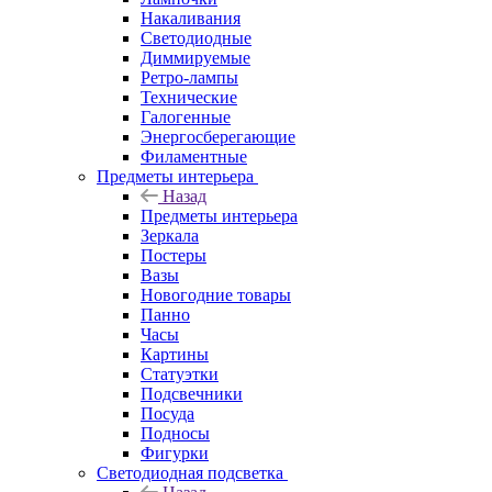
Накаливания
Светодиодные
Диммируемые
Ретро-лампы
Технические
Галогенные
Энергосберегающие
Филаментные
Предметы интерьера
Назад
Предметы интерьера
Зеркала
Постеры
Вазы
Новогодние товары
Панно
Часы
Картины
Статуэтки
Подсвечники
Посуда
Подносы
Фигурки
Светодиодная подсветка