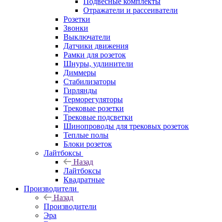
Подвесные комплекты
Отражатели и рассеиватели
Розетки
Звонки
Выключатели
Датчики движения
Рамки для розеток
Шнуры, удлинители
Диммеры
Стабилизаторы
Гирлянды
Терморегуляторы
Трековые розетки
Трековые подсветки
Шинопроводы для трековых розеток
Теплые полы
Блоки розеток
Лайтбоксы
Назад
Лайтбоксы
Квадратные
Производители
Назад
Производители
Эра