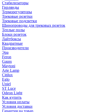
Стабилизаторы
Гирлянды
Терморегуляторы
Трековые розетки
Трековые подсветки
Шинопроводы для трековых розеток
Теплые полы
Блоки розеток
Лайтбоксы
Квадратные
Производители
Эра
Feron
Gauss
Maytoni
Arte Lamp
Citilux
Eglo
Uniel
ST Luce
Odeon Light
Как купить
Условия оплаты
Условия доставки
Гарантия на товар