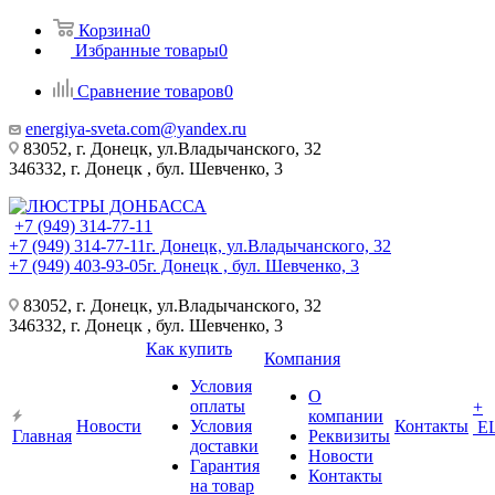
Корзина
0
Избранные товары
0
Сравнение товаров
0
energiya-sveta.com@yandex.ru
83052, г. Донецк, ул.Владычанского, 32
346332, г. Донецк , бул. Шевченко, 3
+7 (949) 314-77-11
+7 (949) 314-77-11
г. Донецк, ул.Владычанского, 32
+7 (949) 403-93-05
г. Донецк , бул. Шевченко, 3
83052, г. Донецк, ул.Владычанского, 32
346332, г. Донецк , бул. Шевченко, 3
Как купить
Компания
Условия
О
оплаты
+
компании
Новости
Условия
Контакты
Е
Главная
Реквизиты
доставки
Новости
Гарантия
Контакты
на товар