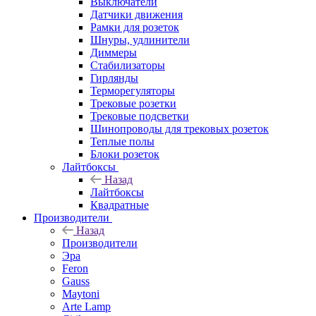
Выключатели
Датчики движения
Рамки для розеток
Шнуры, удлинители
Диммеры
Стабилизаторы
Гирлянды
Терморегуляторы
Трековые розетки
Трековые подсветки
Шинопроводы для трековых розеток
Теплые полы
Блоки розеток
Лайтбоксы
Назад
Лайтбоксы
Квадратные
Производители
Назад
Производители
Эра
Feron
Gauss
Maytoni
Arte Lamp