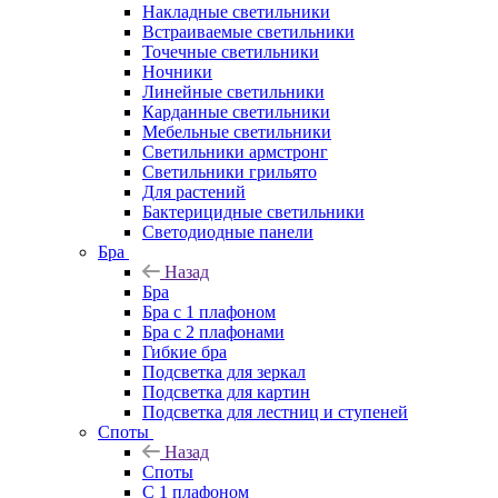
Накладные светильники
Встраиваемые светильники
Точечные светильники
Ночники
Линейные светильники
Карданные светильники
Мебельные светильники
Светильники армстронг
Светильники грильято
Для растений
Бактерицидные светильники
Светодиодные панели
Бра
Назад
Бра
Бра с 1 плафоном
Бра с 2 плафонами
Гибкие бра
Подсветка для зеркал
Подсветка для картин
Подсветка для лестниц и ступеней
Споты
Назад
Споты
С 1 плафоном