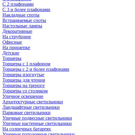
С 2 плафонами
С 3 и более плафонами
Накладные споты
Встраиваемые споты
Настольные лампы
Декоративные
На струбцине
Офисные
На прищепке
Детские
Торшеры
Торшеры с 1 плафоном
Торшеры с 2 и более плафонами
Торшеры изогнутые
Торшеры для чтения
Торшеры на треноге
Торшеры со столиком
Уличное освещение
Архитектурные светильники
Ландшафтные светильники
Парковые светильники
Уличные подвесные светильники
Уличные настенные светильники
На солнечных батареях
Уличные потолочные светильники