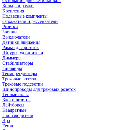
Основания для светильников
Кольца и рамки
Крепления
Подвесные комплекты
Отражатели и рассеиватели
Розетки
Звонки
Выключатели
Датчики движения
Рамки для розеток
Шнуры, удлинители
Диммеры
Стабилизаторы
Гирлянды
Терморегуляторы
Трековые розетки
Трековые подсветки
Шинопроводы для трековых розеток
Теплые полы
Блоки розеток
Лайтбоксы
Квадратные
Производители
Эра
Feron