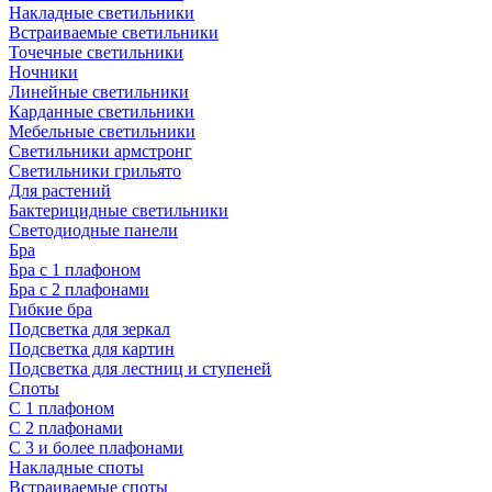
Накладные светильники
Встраиваемые светильники
Точечные светильники
Ночники
Линейные светильники
Карданные светильники
Мебельные светильники
Светильники армстронг
Светильники грильято
Для растений
Бактерицидные светильники
Светодиодные панели
Бра
Бра с 1 плафоном
Бра с 2 плафонами
Гибкие бра
Подсветка для зеркал
Подсветка для картин
Подсветка для лестниц и ступеней
Споты
С 1 плафоном
С 2 плафонами
С 3 и более плафонами
Накладные споты
Встраиваемые споты