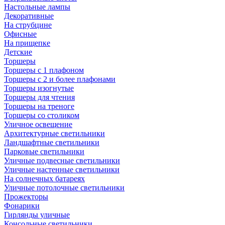
Настольные лампы
Декоративные
На струбцине
Офисные
На прищепке
Детские
Торшеры
Торшеры с 1 плафоном
Торшеры с 2 и более плафонами
Торшеры изогнутые
Торшеры для чтения
Торшеры на треноге
Торшеры со столиком
Уличное освещение
Архитектурные светильники
Ландшафтные светильники
Парковые светильники
Уличные подвесные светильники
Уличные настенные светильники
На солнечных батареях
Уличные потолочные светильники
Прожекторы
Фонарики
Гирлянды уличные
Консольные светильники