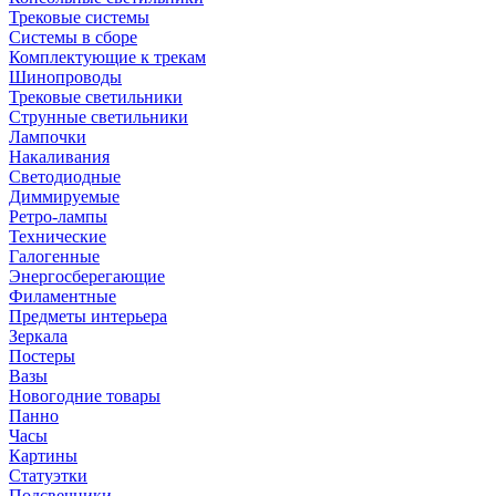
Трековые системы
Системы в сборе
Комплектующие к трекам
Шинопроводы
Трековые светильники
Струнные светильники
Лампочки
Накаливания
Светодиодные
Диммируемые
Ретро-лампы
Технические
Галогенные
Энергосберегающие
Филаментные
Предметы интерьера
Зеркала
Постеры
Вазы
Новогодние товары
Панно
Часы
Картины
Статуэтки
Подсвечники