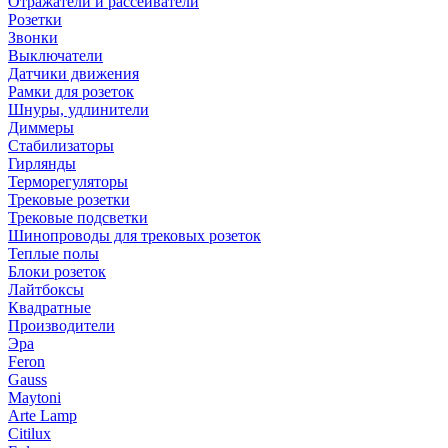
Отражатели и рассеиватели
Розетки
Звонки
Выключатели
Датчики движения
Рамки для розеток
Шнуры, удлинители
Диммеры
Стабилизаторы
Гирлянды
Терморегуляторы
Трековые розетки
Трековые подсветки
Шинопроводы для трековых розеток
Теплые полы
Блоки розеток
Лайтбоксы
Квадратные
Производители
Эра
Feron
Gauss
Maytoni
Arte Lamp
Citilux