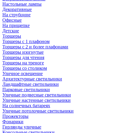
Настольные лампы
Декоративные
На струбцине
Офисные
На прищепке
Детские
Торшеры
Торшеры с 1 плафоном
Торшеры с 2 и более плафонами
Торшеры изогнутые
Торшеры для чтения
Торшеры на треноге
Торшеры со столиком
Уличное освещение
Архитектурные светильники
Ландшафтные светильники
Парковые светильники
Уличные подвесные светильники
Уличные настенные светильники
На солнечных батареях
Уличные потолочные светильники
Прожекторы
Фонарики
Гирлянды уличные
Консольные светильники