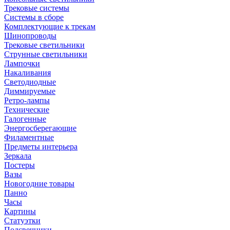
Трековые системы
Системы в сборе
Комплектующие к трекам
Шинопроводы
Трековые светильники
Струнные светильники
Лампочки
Накаливания
Светодиодные
Диммируемые
Ретро-лампы
Технические
Галогенные
Энергосберегающие
Филаментные
Предметы интерьера
Зеркала
Постеры
Вазы
Новогодние товары
Панно
Часы
Картины
Статуэтки
Подсвечники