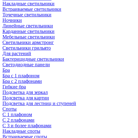
Накладные светильники
Встраиваемые светильники
Точечные светильники
Ночники
Линейные светильники
Карданные светильники
Мебельные светильники
Светильники армстронг
Светильники грильято
Для растений
Бактерицидные светильники
Светодиодные панели
Бра
Бра с 1 плафоном
Бра с 2 плафонами
Гибкие бра
Подсветка для зеркал
Подсветка для картин
Подсветка для лестниц и ступеней
Споты
С 1 плафоном
С 2 плафонами
С 3 и более плафонами
Накладные споты
Встраиваемые споты