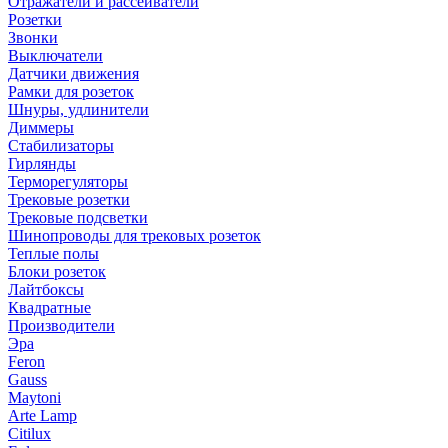
Отражатели и рассеиватели
Розетки
Звонки
Выключатели
Датчики движения
Рамки для розеток
Шнуры, удлинители
Диммеры
Стабилизаторы
Гирлянды
Терморегуляторы
Трековые розетки
Трековые подсветки
Шинопроводы для трековых розеток
Теплые полы
Блоки розеток
Лайтбоксы
Квадратные
Производители
Эра
Feron
Gauss
Maytoni
Arte Lamp
Citilux