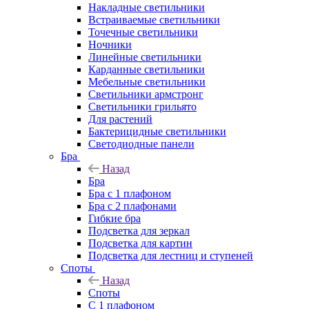
Накладные светильники
Встраиваемые светильники
Точечные светильники
Ночники
Линейные светильники
Карданные светильники
Мебельные светильники
Светильники армстронг
Светильники грильято
Для растений
Бактерицидные светильники
Светодиодные панели
Бра
Назад
Бра
Бра с 1 плафоном
Бра с 2 плафонами
Гибкие бра
Подсветка для зеркал
Подсветка для картин
Подсветка для лестниц и ступеней
Споты
Назад
Споты
С 1 плафоном