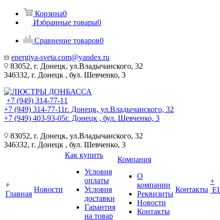
Корзина
0
Избранные товары
0
Сравнение товаров
0
energiya-sveta.com@yandex.ru
83052, г. Донецк, ул.Владычанского, 32
346332, г. Донецк , бул. Шевченко, 3
+7 (949) 314-77-11
+7 (949) 314-77-11
г. Донецк, ул.Владычанского, 32
+7 (949) 403-93-05
г. Донецк , бул. Шевченко, 3
83052, г. Донецк, ул.Владычанского, 32
346332, г. Донецк , бул. Шевченко, 3
Как купить
Компания
Условия
О
оплаты
+
компании
Новости
Условия
Контакты
Е
Главная
Реквизиты
доставки
Новости
Гарантия
Контакты
на товар