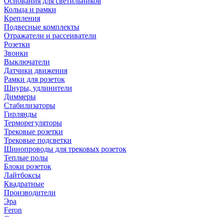
Основания для светильников
Кольца и рамки
Крепления
Подвесные комплекты
Отражатели и рассеиватели
Розетки
Звонки
Выключатели
Датчики движения
Рамки для розеток
Шнуры, удлинители
Диммеры
Стабилизаторы
Гирлянды
Терморегуляторы
Трековые розетки
Трековые подсветки
Шинопроводы для трековых розеток
Теплые полы
Блоки розеток
Лайтбоксы
Квадратные
Производители
Эра
Feron