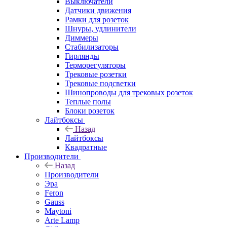
Выключатели
Датчики движения
Рамки для розеток
Шнуры, удлинители
Диммеры
Стабилизаторы
Гирлянды
Терморегуляторы
Трековые розетки
Трековые подсветки
Шинопроводы для трековых розеток
Теплые полы
Блоки розеток
Лайтбоксы
Назад
Лайтбоксы
Квадратные
Производители
Назад
Производители
Эра
Feron
Gauss
Maytoni
Arte Lamp