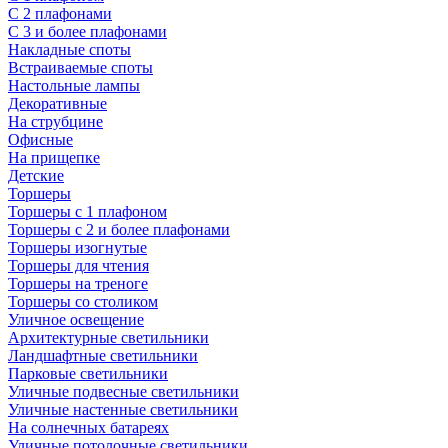
С 2 плафонами
С 3 и более плафонами
Накладные споты
Встраиваемые споты
Настольные лампы
Декоративные
На струбцине
Офисные
На прищепке
Детские
Торшеры
Торшеры с 1 плафоном
Торшеры с 2 и более плафонами
Торшеры изогнутые
Торшеры для чтения
Торшеры на треноге
Торшеры со столиком
Уличное освещение
Архитектурные светильники
Ландшафтные светильники
Парковые светильники
Уличные подвесные светильники
Уличные настенные светильники
На солнечных батареях
Уличные потолочные светильники