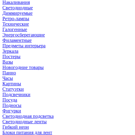
Накаливания
Светодиодные
Диммируемые
Ретро-лампы
Технические
Галогенные
Энергосберегающие
Филаментные
Предметы интерьера
Зеркала
Постеры
Вазы
Новогодние товары
Панно
Часы
Картины
Статуэтки
Подсвечники
Посуда
Подносы
Фигурки
Светодиодная подсветка
Светодиодные ленты
Гибкий неон
Блоки питания для лент