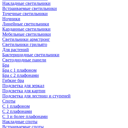
Накладные светильники
Встраиваемые светильники
Точечные светильники
Ночники
Линейные светильники
Карданные светильники
Мебельные светильники
Светильники армстронг
Светильники грильято
Для растений
Бактерицидные светильники
Светодиодные панели
Бра
Бра с 1 плафоном
Бра с 2 плафонами
Гибкие бра
Подсветка для зеркал
Подсветка для картин
Подсветка для лестниц и ступеней
Споты
С 1 плафоном
С 2 плафонами
С 3 и более плафонами
Накладные споты
Встраиваемые споты