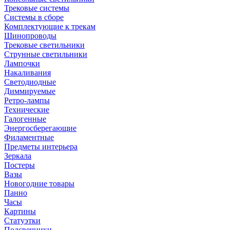
Трековые системы
Системы в сборе
Комплектующие к трекам
Шинопроводы
Трековые светильники
Струнные светильники
Лампочки
Накаливания
Светодиодные
Диммируемые
Ретро-лампы
Технические
Галогенные
Энергосберегающие
Филаментные
Предметы интерьера
Зеркала
Постеры
Вазы
Новогодние товары
Панно
Часы
Картины
Статуэтки
Подсвечники