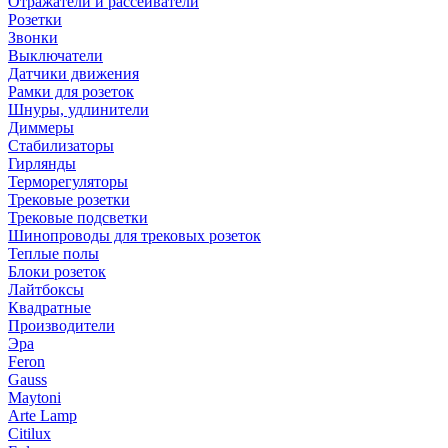
Отражатели и рассеиватели
Розетки
Звонки
Выключатели
Датчики движения
Рамки для розеток
Шнуры, удлинители
Диммеры
Стабилизаторы
Гирлянды
Терморегуляторы
Трековые розетки
Трековые подсветки
Шинопроводы для трековых розеток
Теплые полы
Блоки розеток
Лайтбоксы
Квадратные
Производители
Эра
Feron
Gauss
Maytoni
Arte Lamp
Citilux