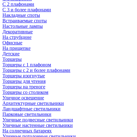
С 2 плафонами
С 3 и более плафонами
Накладные споты
Встраиваемые споты
Настольные лампы
Декоративные
На струбцине
Офисные
На прищепке
Детские
Торшеры
Торшеры с 1 плафоном
Торшеры с 2 и более плафонами
Торшеры изогнутые
Торшеры для чтения
Торшеры на треноге
Торшеры со столиком
Уличное освещение
Архитектурные светильники
Ландшафтные светильники
Парковые светильники
Уличные подвесные светильники
Уличные настенные светильники
На солнечных батареях
Уличные потолочные светильники