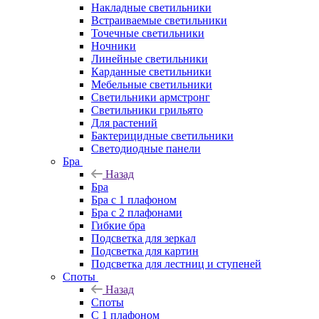
Накладные светильники
Встраиваемые светильники
Точечные светильники
Ночники
Линейные светильники
Карданные светильники
Мебельные светильники
Светильники армстронг
Светильники грильято
Для растений
Бактерицидные светильники
Светодиодные панели
Бра
Назад
Бра
Бра с 1 плафоном
Бра с 2 плафонами
Гибкие бра
Подсветка для зеркал
Подсветка для картин
Подсветка для лестниц и ступеней
Споты
Назад
Споты
С 1 плафоном