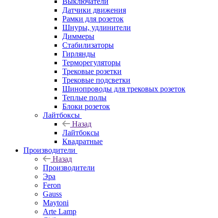
Выключатели
Датчики движения
Рамки для розеток
Шнуры, удлинители
Диммеры
Стабилизаторы
Гирлянды
Терморегуляторы
Трековые розетки
Трековые подсветки
Шинопроводы для трековых розеток
Теплые полы
Блоки розеток
Лайтбоксы
Назад
Лайтбоксы
Квадратные
Производители
Назад
Производители
Эра
Feron
Gauss
Maytoni
Arte Lamp