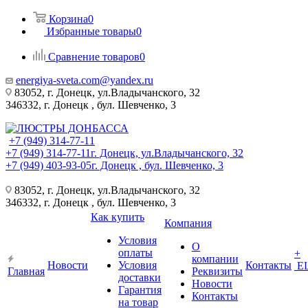
Корзина
0
Избранные товары
0
Сравнение товаров
0
energiya-sveta.com@yandex.ru
83052, г. Донецк, ул.Владычанского, 32
346332, г. Донецк , бул. Шевченко, 3
+7 (949) 314-77-11
+7 (949) 314-77-11
г. Донецк, ул.Владычанского, 32
+7 (949) 403-93-05
г. Донецк , бул. Шевченко, 3
83052, г. Донецк, ул.Владычанского, 32
346332, г. Донецк , бул. Шевченко, 3
Как купить
Компания
Условия
О
оплаты
+
компании
Новости
Условия
Контакты
Е
Главная
Реквизиты
доставки
Новости
Гарантия
Контакты
на товар