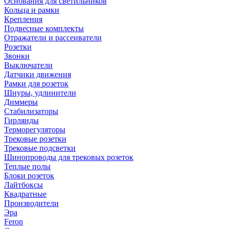
Основания для светильников
Кольца и рамки
Крепления
Подвесные комплекты
Отражатели и рассеиватели
Розетки
Звонки
Выключатели
Датчики движения
Рамки для розеток
Шнуры, удлинители
Диммеры
Стабилизаторы
Гирлянды
Терморегуляторы
Трековые розетки
Трековые подсветки
Шинопроводы для трековых розеток
Теплые полы
Блоки розеток
Лайтбоксы
Квадратные
Производители
Эра
Feron