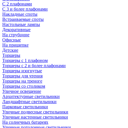
С 2 плафонами
С 3 и более плафонами
Накладные споты
Встраиваемые споты
Настольные лампы
Декоративные
На струбцине
Офисные
На прищепке
Детские
Торшеры
Торшеры с 1 плафоном
Торшеры с 2 и более плафонами
Торшеры изогнутые
Торшеры для чтения
Торшеры на треноге
Торшеры со столиком
Уличное освещение
Архитектурные светильники
Ландшафтные светильники
Парковые светильники
Уличные подвесные светильники
Уличные настенные светильники
На солнечных батареях
Уличные потолочные светильники