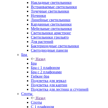
Накладные светильники
Встраиваемые светильники
Точечные светильники
Ночники
Линейные светильники
Карданные светильники
Мебельные светильники
Светильники армстронг
Светильники грильято
Для растений
Бактерицидные светильники
Светодиодные панели
Бра
Назад
Бра
Бра с 1 плафоном
Бра с 2 плафонами
Гибкие бра
Подсветка для зеркал
Подсветка для картин
Подсветка для лестниц и ступеней
Споты
Назад
Споты
С 1 плафоном