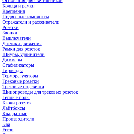
Основания для светильников
Кольца и рамки
Крепления
Подвесные комплекты
Отражатели и рассеиватели
Розетки
Звонки
Выключатели
Датчики движения
Рамки для розеток
Шнуры, удлинители
Диммеры
Стабилизаторы
Гирлянды
Терморегуляторы
Трековые розетки
Трековые подсветки
Шинопроводы для трековых розеток
Теплые полы
Блоки розеток
Лайтбоксы
Квадратные
Производители
Эра
Feron