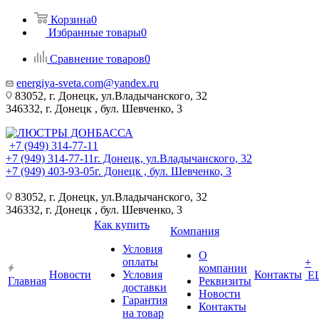
Корзина
0
Избранные товары
0
Сравнение товаров
0
energiya-sveta.com@yandex.ru
83052, г. Донецк, ул.Владычанского, 32
346332, г. Донецк , бул. Шевченко, 3
+7 (949) 314-77-11
+7 (949) 314-77-11
г. Донецк, ул.Владычанского, 32
+7 (949) 403-93-05
г. Донецк , бул. Шевченко, 3
83052, г. Донецк, ул.Владычанского, 32
346332, г. Донецк , бул. Шевченко, 3
Как купить
Компания
Условия
О
оплаты
+
компании
Новости
Условия
Контакты
Е
Главная
Реквизиты
доставки
Новости
Гарантия
Контакты
на товар