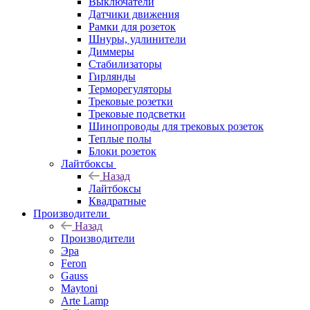
Выключатели
Датчики движения
Рамки для розеток
Шнуры, удлинители
Диммеры
Стабилизаторы
Гирлянды
Терморегуляторы
Трековые розетки
Трековые подсветки
Шинопроводы для трековых розеток
Теплые полы
Блоки розеток
Лайтбоксы
Назад
Лайтбоксы
Квадратные
Производители
Назад
Производители
Эра
Feron
Gauss
Maytoni
Arte Lamp