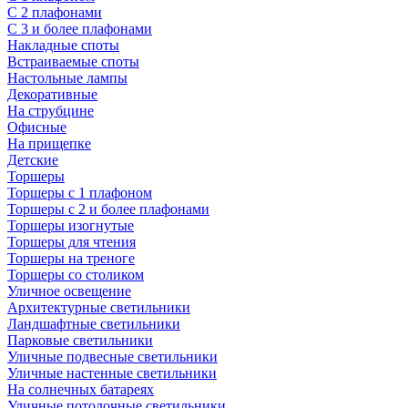
С 2 плафонами
С 3 и более плафонами
Накладные споты
Встраиваемые споты
Настольные лампы
Декоративные
На струбцине
Офисные
На прищепке
Детские
Торшеры
Торшеры с 1 плафоном
Торшеры с 2 и более плафонами
Торшеры изогнутые
Торшеры для чтения
Торшеры на треноге
Торшеры со столиком
Уличное освещение
Архитектурные светильники
Ландшафтные светильники
Парковые светильники
Уличные подвесные светильники
Уличные настенные светильники
На солнечных батареях
Уличные потолочные светильники