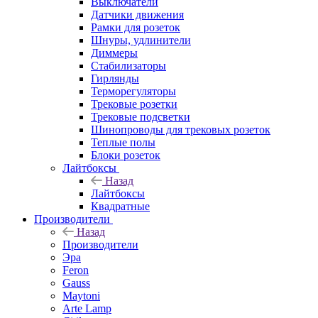
Выключатели
Датчики движения
Рамки для розеток
Шнуры, удлинители
Диммеры
Стабилизаторы
Гирлянды
Терморегуляторы
Трековые розетки
Трековые подсветки
Шинопроводы для трековых розеток
Теплые полы
Блоки розеток
Лайтбоксы
Назад
Лайтбоксы
Квадратные
Производители
Назад
Производители
Эра
Feron
Gauss
Maytoni
Arte Lamp