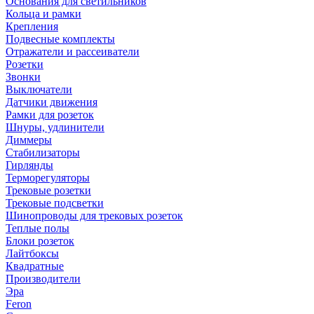
Основания для светильников
Кольца и рамки
Крепления
Подвесные комплекты
Отражатели и рассеиватели
Розетки
Звонки
Выключатели
Датчики движения
Рамки для розеток
Шнуры, удлинители
Диммеры
Стабилизаторы
Гирлянды
Терморегуляторы
Трековые розетки
Трековые подсветки
Шинопроводы для трековых розеток
Теплые полы
Блоки розеток
Лайтбоксы
Квадратные
Производители
Эра
Feron