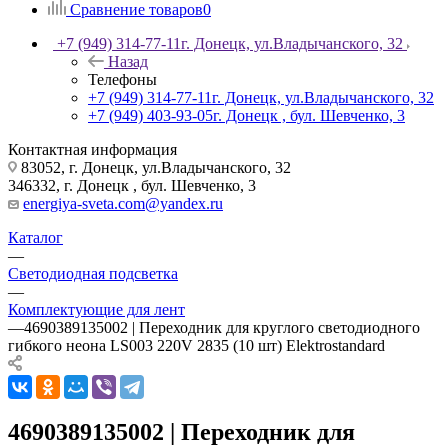
Сравнение товаров
0
+7 (949) 314-77-11
г. Донецк, ул.Владычанского, 32
Назад
Телефоны
+7 (949) 314-77-11
г. Донецк, ул.Владычанского, 32
+7 (949) 403-93-05
г. Донецк , бул. Шевченко, 3
Контактная информация
83052, г. Донецк, ул.Владычанского, 32
346332, г. Донецк , бул. Шевченко, 3
energiya-sveta.com@yandex.ru
Каталог
—
Светодиодная подсветка
—
Комплектующие для лент
—
4690389135002 | Переходник для круглого светодиодного
гибкого неона LS003 220V 2835 (10 шт) Elektrostandard
4690389135002 | Переходник для