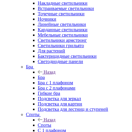
Накладные светильники
Встраиваемые светильники
Точечные светильники
Ночники
Линейные светильники
Карданные светильники
Мебельные светильники
Светильники армстронг
Светильники грильято
Для растений
Бактерицидные светильники
Светодиодные панели
Бра
Назад
Бра
Бра с 1 плафоном
Бра с 2 плафонами
Гибкие бра
Подсветка для зеркал
Подсветка для картин
Подсветка для лестниц и ступеней
Споты
Назад
Споты
С 1 плафоном