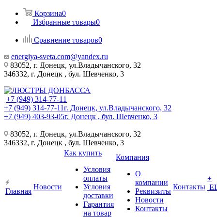
Корзина
0
Избранные товары
0
Сравнение товаров
0
energiya-sveta.com@yandex.ru
83052, г. Донецк, ул.Владычанского, 32
346332, г. Донецк , бул. Шевченко, 3
+7 (949) 314-77-11
+7 (949) 314-77-11
г. Донецк, ул.Владычанского, 32
+7 (949) 403-93-05
г. Донецк , бул. Шевченко, 3
83052, г. Донецк, ул.Владычанского, 32
346332, г. Донецк , бул. Шевченко, 3
Как купить
Компания
Условия
О
оплаты
+
компании
Новости
Условия
Контакты
Е
Главная
Реквизиты
доставки
Новости
Гарантия
Контакты
на товар