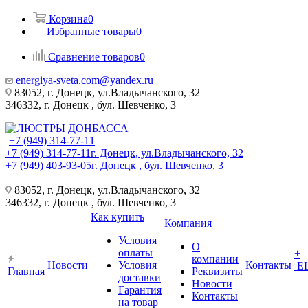
Корзина
0
Избранные товары
0
Сравнение товаров
0
energiya-sveta.com@yandex.ru
83052, г. Донецк, ул.Владычанского, 32
346332, г. Донецк , бул. Шевченко, 3
+7 (949) 314-77-11
+7 (949) 314-77-11
г. Донецк, ул.Владычанского, 32
+7 (949) 403-93-05
г. Донецк , бул. Шевченко, 3
83052, г. Донецк, ул.Владычанского, 32
346332, г. Донецк , бул. Шевченко, 3
Как купить
Компания
Условия
О
оплаты
+
компании
Новости
Условия
Контакты
Е
Главная
Реквизиты
доставки
Новости
Гарантия
Контакты
на товар