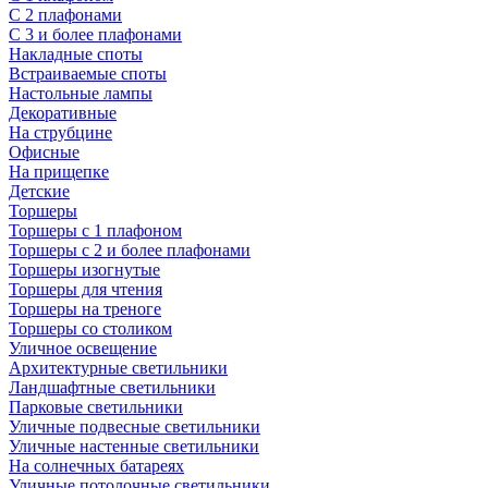
С 2 плафонами
С 3 и более плафонами
Накладные споты
Встраиваемые споты
Настольные лампы
Декоративные
На струбцине
Офисные
На прищепке
Детские
Торшеры
Торшеры с 1 плафоном
Торшеры с 2 и более плафонами
Торшеры изогнутые
Торшеры для чтения
Торшеры на треноге
Торшеры со столиком
Уличное освещение
Архитектурные светильники
Ландшафтные светильники
Парковые светильники
Уличные подвесные светильники
Уличные настенные светильники
На солнечных батареях
Уличные потолочные светильники