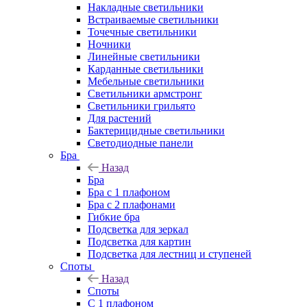
Накладные светильники
Встраиваемые светильники
Точечные светильники
Ночники
Линейные светильники
Карданные светильники
Мебельные светильники
Светильники армстронг
Светильники грильято
Для растений
Бактерицидные светильники
Светодиодные панели
Бра
Назад
Бра
Бра с 1 плафоном
Бра с 2 плафонами
Гибкие бра
Подсветка для зеркал
Подсветка для картин
Подсветка для лестниц и ступеней
Споты
Назад
Споты
С 1 плафоном