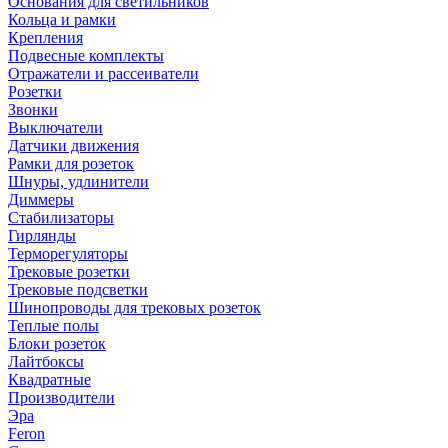
Основания для светильников
Кольца и рамки
Крепления
Подвесные комплекты
Отражатели и рассеиватели
Розетки
Звонки
Выключатели
Датчики движения
Рамки для розеток
Шнуры, удлинители
Диммеры
Стабилизаторы
Гирлянды
Терморегуляторы
Трековые розетки
Трековые подсветки
Шинопроводы для трековых розеток
Теплые полы
Блоки розеток
Лайтбоксы
Квадратные
Производители
Эра
Feron