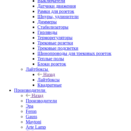
Выключатели
Датчики движения
Рамки для розеток
Шнуры, удлинители
Диммеры
Стабилизаторы
Гирлянды
Терморегуляторы
Трековые розетки
Трековые подсветки
Шинопроводы для трековых розеток
Теплые полы
Блоки розеток
Лайтбоксы
Назад
Лайтбоксы
Квадратные
Производители
Назад
Производители
Эра
Feron
Gauss
Maytoni
Arte Lamp