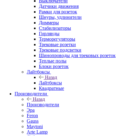
Выключатели
Датчики движения
Рамки для розеток
Шнуры, удлинители
Диммеры
Стабилизаторы
Гирлянды
Терморегуляторы
Трековые розетки
Трековые подсветки
Шинопроводы для трековых розеток
Теплые полы
Блоки розеток
Лайтбоксы
Назад
Лайтбоксы
Квадратные
Производители
Назад
Производители
Эра
Feron
Gauss
Maytoni
Arte Lamp