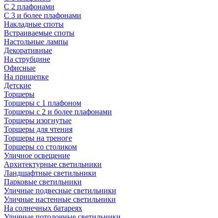
С 2 плафонами
С 3 и более плафонами
Накладные споты
Встраиваемые споты
Настольные лампы
Декоративные
На струбцине
Офисные
На прищепке
Детские
Торшеры
Торшеры с 1 плафоном
Торшеры с 2 и более плафонами
Торшеры изогнутые
Торшеры для чтения
Торшеры на треноге
Торшеры со столиком
Уличное освещение
Архитектурные светильники
Ландшафтные светильники
Парковые светильники
Уличные подвесные светильники
Уличные настенные светильники
На солнечных батареях
Уличные потолочные светильники