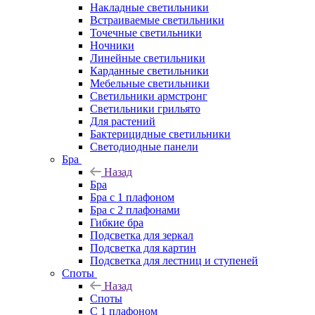
Накладные светильники
Встраиваемые светильники
Точечные светильники
Ночники
Линейные светильники
Карданные светильники
Мебельные светильники
Светильники армстронг
Светильники грильято
Для растений
Бактерицидные светильники
Светодиодные панели
Бра
Назад
Бра
Бра с 1 плафоном
Бра с 2 плафонами
Гибкие бра
Подсветка для зеркал
Подсветка для картин
Подсветка для лестниц и ступеней
Споты
Назад
Споты
С 1 плафоном