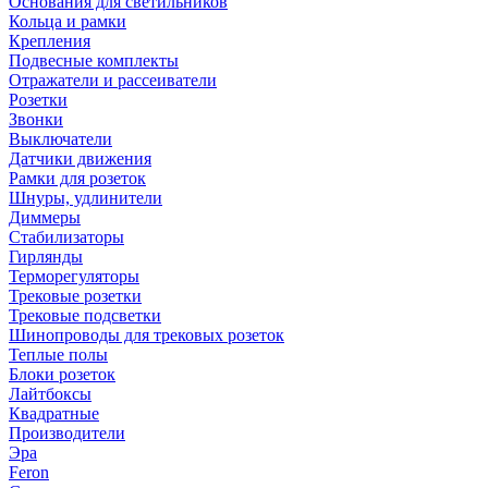
Основания для светильников
Кольца и рамки
Крепления
Подвесные комплекты
Отражатели и рассеиватели
Розетки
Звонки
Выключатели
Датчики движения
Рамки для розеток
Шнуры, удлинители
Диммеры
Стабилизаторы
Гирлянды
Терморегуляторы
Трековые розетки
Трековые подсветки
Шинопроводы для трековых розеток
Теплые полы
Блоки розеток
Лайтбоксы
Квадратные
Производители
Эра
Feron