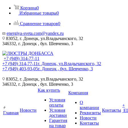
Корзина
0
Избранные товары
0
Сравнение товаров
0
energiya-sveta.com@yandex.ru
83052, г. Донецк, ул.Владычанского, 32
346332, г. Донецк , бул. Шевченко, 3
+7 (949) 314-77-11
+7 (949) 314-77-11
г. Донецк, ул.Владычанского, 32
+7 (949) 403-93-05
г. Донецк , бул. Шевченко, 3
83052, г. Донецк, ул.Владычанского, 32
346332, г. Донецк , бул. Шевченко, 3
Как купить
Компания
Условия
О
оплаты
+
компании
Новости
Условия
Контакты
Е
Главная
Реквизиты
доставки
Новости
Гарантия
Контакты
на товар