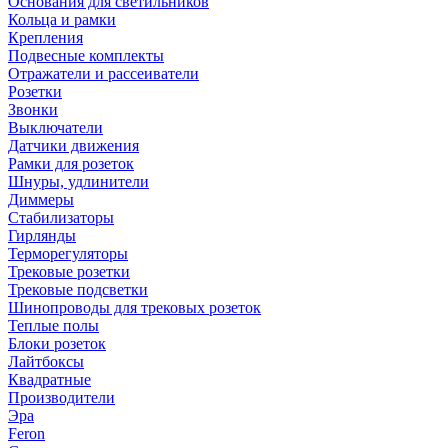
Основания для светильников
Кольца и рамки
Крепления
Подвесные комплекты
Отражатели и рассеиватели
Розетки
Звонки
Выключатели
Датчики движения
Рамки для розеток
Шнуры, удлинители
Диммеры
Стабилизаторы
Гирлянды
Терморегуляторы
Трековые розетки
Трековые подсветки
Шинопроводы для трековых розеток
Теплые полы
Блоки розеток
Лайтбоксы
Квадратные
Производители
Эра
Feron