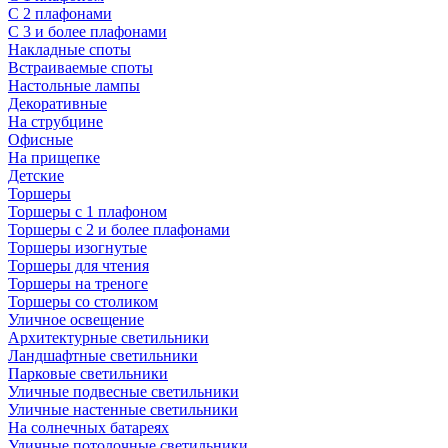
С 2 плафонами
С 3 и более плафонами
Накладные споты
Встраиваемые споты
Настольные лампы
Декоративные
На струбцине
Офисные
На прищепке
Детские
Торшеры
Торшеры с 1 плафоном
Торшеры с 2 и более плафонами
Торшеры изогнутые
Торшеры для чтения
Торшеры на треноге
Торшеры со столиком
Уличное освещение
Архитектурные светильники
Ландшафтные светильники
Парковые светильники
Уличные подвесные светильники
Уличные настенные светильники
На солнечных батареях
Уличные потолочные светильники