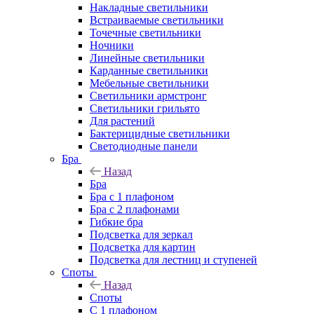
Накладные светильники
Встраиваемые светильники
Точечные светильники
Ночники
Линейные светильники
Карданные светильники
Мебельные светильники
Светильники армстронг
Светильники грильято
Для растений
Бактерицидные светильники
Светодиодные панели
Бра
Назад
Бра
Бра с 1 плафоном
Бра с 2 плафонами
Гибкие бра
Подсветка для зеркал
Подсветка для картин
Подсветка для лестниц и ступеней
Споты
Назад
Споты
С 1 плафоном