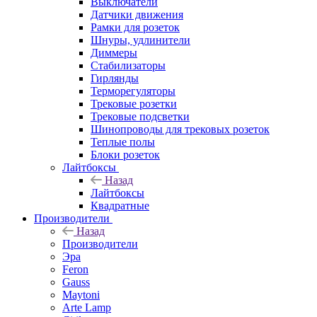
Выключатели
Датчики движения
Рамки для розеток
Шнуры, удлинители
Диммеры
Стабилизаторы
Гирлянды
Терморегуляторы
Трековые розетки
Трековые подсветки
Шинопроводы для трековых розеток
Теплые полы
Блоки розеток
Лайтбоксы
Назад
Лайтбоксы
Квадратные
Производители
Назад
Производители
Эра
Feron
Gauss
Maytoni
Arte Lamp