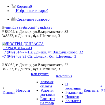
Корзина
0
Избранные товары
0
Сравнение товаров
0
energiya-sveta.com@yandex.ru
83052, г. Донецк, ул.Владычанского, 32
346332, г. Донецк , бул. Шевченко, 3
+7 (949) 314-77-11
+7 (949) 314-77-11
г. Донецк, ул.Владычанского, 32
+7 (949) 403-93-05
г. Донецк , бул. Шевченко, 3
83052, г. Донецк, ул.Владычанского, 32
346332, г. Донецк , бул. Шевченко, 3
Как купить
Компания
Условия
О
оплаты
+
компании
Новости
Условия
Контакты
Е
Главная
Реквизиты
доставки
Новости
Гарантия
Контакты
на товар