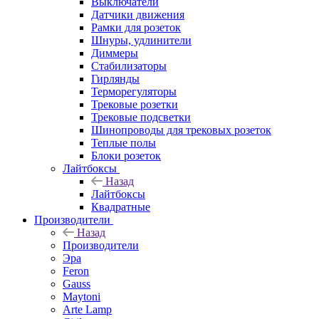
Выключатели
Датчики движения
Рамки для розеток
Шнуры, удлинители
Диммеры
Стабилизаторы
Гирлянды
Терморегуляторы
Трековые розетки
Трековые подсветки
Шинопроводы для трековых розеток
Теплые полы
Блоки розеток
Лайтбоксы
Назад
Лайтбоксы
Квадратные
Производители
Назад
Производители
Эра
Feron
Gauss
Maytoni
Arte Lamp