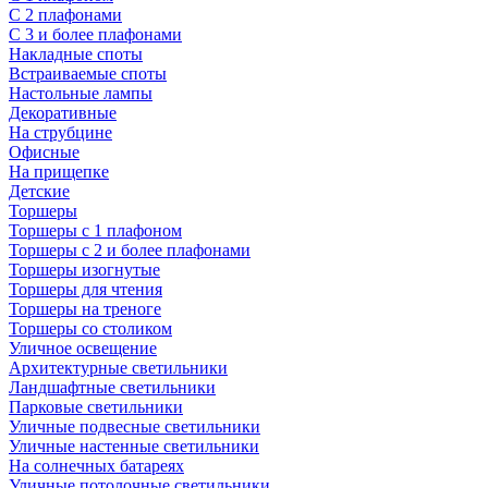
С 2 плафонами
С 3 и более плафонами
Накладные споты
Встраиваемые споты
Настольные лампы
Декоративные
На струбцине
Офисные
На прищепке
Детские
Торшеры
Торшеры с 1 плафоном
Торшеры с 2 и более плафонами
Торшеры изогнутые
Торшеры для чтения
Торшеры на треноге
Торшеры со столиком
Уличное освещение
Архитектурные светильники
Ландшафтные светильники
Парковые светильники
Уличные подвесные светильники
Уличные настенные светильники
На солнечных батареях
Уличные потолочные светильники