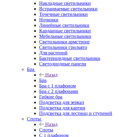
Накладные светильники
Встраиваемые светильники
Точечные светильники
Ночники
Линейные светильники
Карданные светильники
Мебельные светильники
Светильники армстронг
Светильники грильято
Для растений
Бактерицидные светильники
Светодиодные панели
Бра
Назад
Бра
Бра с 1 плафоном
Бра с 2 плафонами
Гибкие бра
Подсветка для зеркал
Подсветка для картин
Подсветка для лестниц и ступеней
Споты
Назад
Споты
С 1 плафоном