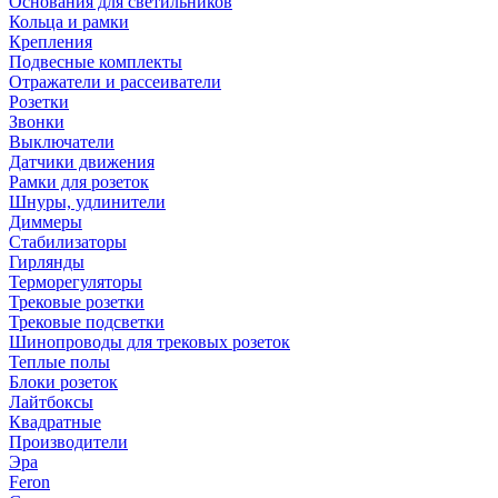
Основания для светильников
Кольца и рамки
Крепления
Подвесные комплекты
Отражатели и рассеиватели
Розетки
Звонки
Выключатели
Датчики движения
Рамки для розеток
Шнуры, удлинители
Диммеры
Стабилизаторы
Гирлянды
Терморегуляторы
Трековые розетки
Трековые подсветки
Шинопроводы для трековых розеток
Теплые полы
Блоки розеток
Лайтбоксы
Квадратные
Производители
Эра
Feron