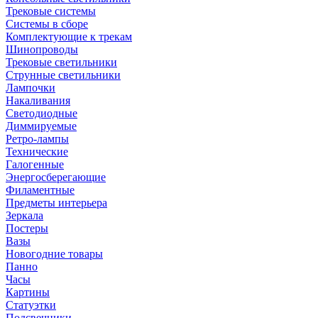
Трековые системы
Системы в сборе
Комплектующие к трекам
Шинопроводы
Трековые светильники
Струнные светильники
Лампочки
Накаливания
Светодиодные
Диммируемые
Ретро-лампы
Технические
Галогенные
Энергосберегающие
Филаментные
Предметы интерьера
Зеркала
Постеры
Вазы
Новогодние товары
Панно
Часы
Картины
Статуэтки
Подсвечники