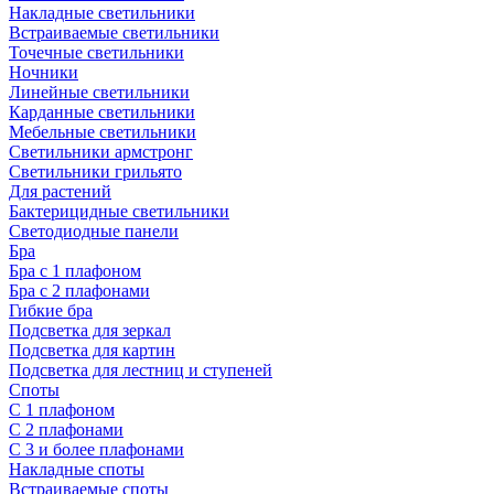
Накладные светильники
Встраиваемые светильники
Точечные светильники
Ночники
Линейные светильники
Карданные светильники
Мебельные светильники
Светильники армстронг
Светильники грильято
Для растений
Бактерицидные светильники
Светодиодные панели
Бра
Бра с 1 плафоном
Бра с 2 плафонами
Гибкие бра
Подсветка для зеркал
Подсветка для картин
Подсветка для лестниц и ступеней
Споты
С 1 плафоном
С 2 плафонами
С 3 и более плафонами
Накладные споты
Встраиваемые споты