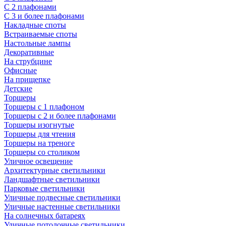
С 2 плафонами
С 3 и более плафонами
Накладные споты
Встраиваемые споты
Настольные лампы
Декоративные
На струбцине
Офисные
На прищепке
Детские
Торшеры
Торшеры с 1 плафоном
Торшеры с 2 и более плафонами
Торшеры изогнутые
Торшеры для чтения
Торшеры на треноге
Торшеры со столиком
Уличное освещение
Архитектурные светильники
Ландшафтные светильники
Парковые светильники
Уличные подвесные светильники
Уличные настенные светильники
На солнечных батареях
Уличные потолочные светильники