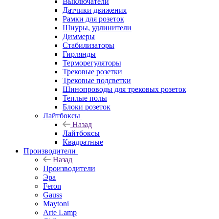
Выключатели
Датчики движения
Рамки для розеток
Шнуры, удлинители
Диммеры
Стабилизаторы
Гирлянды
Терморегуляторы
Трековые розетки
Трековые подсветки
Шинопроводы для трековых розеток
Теплые полы
Блоки розеток
Лайтбоксы
Назад
Лайтбоксы
Квадратные
Производители
Назад
Производители
Эра
Feron
Gauss
Maytoni
Arte Lamp