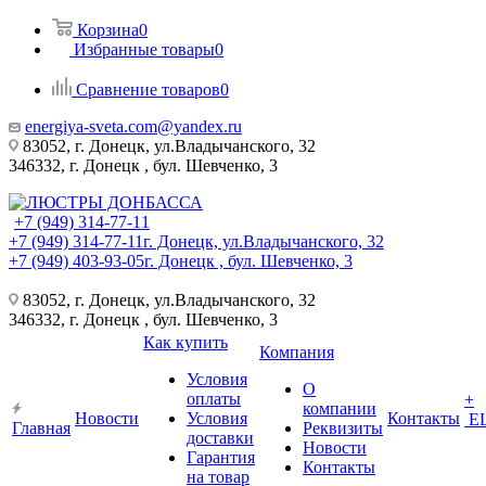
Корзина
0
Избранные товары
0
Сравнение товаров
0
energiya-sveta.com@yandex.ru
83052, г. Донецк, ул.Владычанского, 32
346332, г. Донецк , бул. Шевченко, 3
+7 (949) 314-77-11
+7 (949) 314-77-11
г. Донецк, ул.Владычанского, 32
+7 (949) 403-93-05
г. Донецк , бул. Шевченко, 3
83052, г. Донецк, ул.Владычанского, 32
346332, г. Донецк , бул. Шевченко, 3
Как купить
Компания
Условия
О
оплаты
+
компании
Новости
Условия
Контакты
Е
Главная
Реквизиты
доставки
Новости
Гарантия
Контакты
на товар