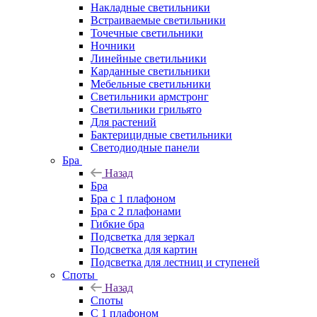
Накладные светильники
Встраиваемые светильники
Точечные светильники
Ночники
Линейные светильники
Карданные светильники
Мебельные светильники
Светильники армстронг
Светильники грильято
Для растений
Бактерицидные светильники
Светодиодные панели
Бра
Назад
Бра
Бра с 1 плафоном
Бра с 2 плафонами
Гибкие бра
Подсветка для зеркал
Подсветка для картин
Подсветка для лестниц и ступеней
Споты
Назад
Споты
С 1 плафоном