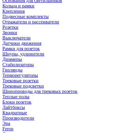
Основания для светильников
Кольца и рамки
Крепления
Подвесные комплекты
Отражатели и рассеиватели
Розетки
Звонки
Выключатели
Датчики движения
Рамки для розеток
Шнуры, удлинители
Диммеры
Стабилизаторы
Гирлянды
Терморегуляторы
Трековые розетки
Трековые подсветки
Шинопроводы для трековых розеток
Теплые полы
Блоки розеток
Лайтбоксы
Квадратные
Производители
Эра
Feron