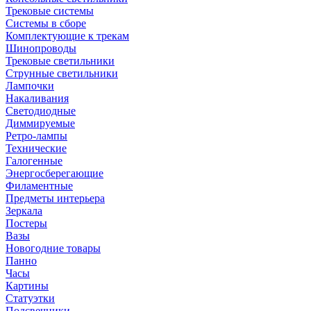
Трековые системы
Системы в сборе
Комплектующие к трекам
Шинопроводы
Трековые светильники
Струнные светильники
Лампочки
Накаливания
Светодиодные
Диммируемые
Ретро-лампы
Технические
Галогенные
Энергосберегающие
Филаментные
Предметы интерьера
Зеркала
Постеры
Вазы
Новогодние товары
Панно
Часы
Картины
Статуэтки
Подсвечники