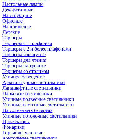
Настольные лампы
Декоративные
На струбцине
Офисные
На прищепке
Детские
Торшеры
Торшеры с 1 плафоном
Торшеры с 2 и более плафонами
Торшеры изогнутые
Торшеры для чтения
Торшеры на треноге
Торшеры со столиком
Уличное освещение
Архитектурные светильники
Ландшафтные светильники
Парковые светильники
Уличные подвесные светильники
Уличные настенные светильники
На солнечных батареях
Уличные потолочные светильники
Прожекторы
Фонарики
Гирлянды уличные
Консольные светильники