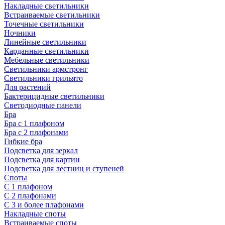
Накладные светильники
Встраиваемые светильники
Точечные светильники
Ночники
Линейные светильники
Карданные светильники
Мебельные светильники
Светильники армстронг
Светильники грильято
Для растений
Бактерицидные светильники
Светодиодные панели
Бра
Бра с 1 плафоном
Бра с 2 плафонами
Гибкие бра
Подсветка для зеркал
Подсветка для картин
Подсветка для лестниц и ступеней
Споты
С 1 плафоном
С 2 плафонами
С 3 и более плафонами
Накладные споты
Встраиваемые споты