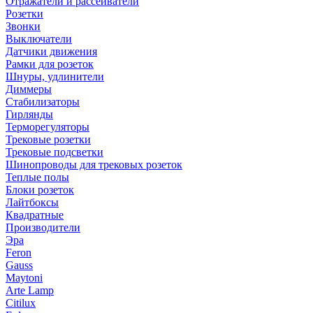
Отражатели и рассеиватели
Розетки
Звонки
Выключатели
Датчики движения
Рамки для розеток
Шнуры, удлинители
Диммеры
Стабилизаторы
Гирлянды
Терморегуляторы
Трековые розетки
Трековые подсветки
Шинопроводы для трековых розеток
Теплые полы
Блоки розеток
Лайтбоксы
Квадратные
Производители
Эра
Feron
Gauss
Maytoni
Arte Lamp
Citilux