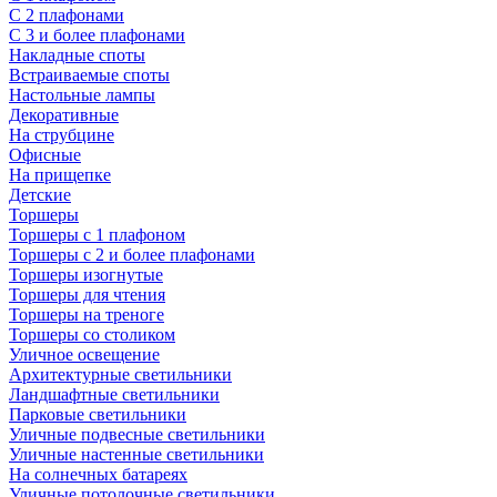
С 2 плафонами
С 3 и более плафонами
Накладные споты
Встраиваемые споты
Настольные лампы
Декоративные
На струбцине
Офисные
На прищепке
Детские
Торшеры
Торшеры с 1 плафоном
Торшеры с 2 и более плафонами
Торшеры изогнутые
Торшеры для чтения
Торшеры на треноге
Торшеры со столиком
Уличное освещение
Архитектурные светильники
Ландшафтные светильники
Парковые светильники
Уличные подвесные светильники
Уличные настенные светильники
На солнечных батареях
Уличные потолочные светильники