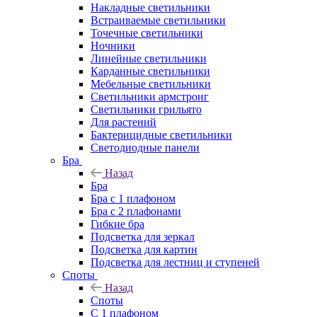
Накладные светильники
Встраиваемые светильники
Точечные светильники
Ночники
Линейные светильники
Карданные светильники
Мебельные светильники
Светильники армстронг
Светильники грильято
Для растений
Бактерицидные светильники
Светодиодные панели
Бра
Назад
Бра
Бра с 1 плафоном
Бра с 2 плафонами
Гибкие бра
Подсветка для зеркал
Подсветка для картин
Подсветка для лестниц и ступеней
Споты
Назад
Споты
С 1 плафоном