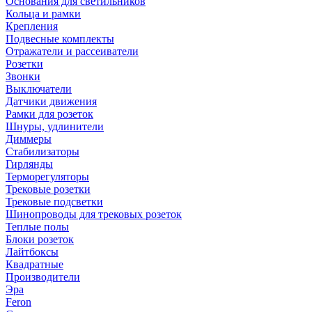
Основания для светильников
Кольца и рамки
Крепления
Подвесные комплекты
Отражатели и рассеиватели
Розетки
Звонки
Выключатели
Датчики движения
Рамки для розеток
Шнуры, удлинители
Диммеры
Стабилизаторы
Гирлянды
Терморегуляторы
Трековые розетки
Трековые подсветки
Шинопроводы для трековых розеток
Теплые полы
Блоки розеток
Лайтбоксы
Квадратные
Производители
Эра
Feron