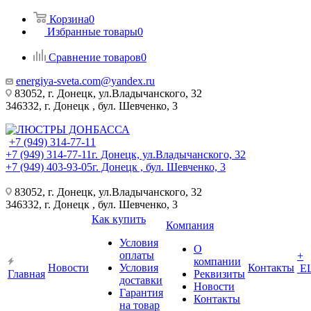
Корзина
0
Избранные товары
0
Сравнение товаров
0
energiya-sveta.com@yandex.ru
83052, г. Донецк, ул.Владычанского, 32
346332, г. Донецк , бул. Шевченко, 3
+7 (949) 314-77-11
+7 (949) 314-77-11
г. Донецк, ул.Владычанского, 32
+7 (949) 403-93-05
г. Донецк , бул. Шевченко, 3
83052, г. Донецк, ул.Владычанского, 32
346332, г. Донецк , бул. Шевченко, 3
Как купить
Компания
Условия
О
оплаты
+
компании
Новости
Условия
Контакты
Е
Главная
Реквизиты
доставки
Новости
Гарантия
Контакты
на товар