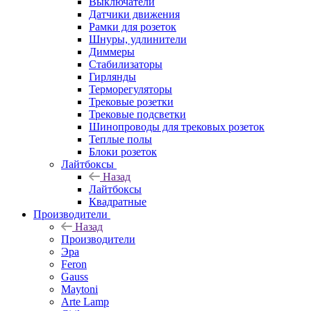
Выключатели
Датчики движения
Рамки для розеток
Шнуры, удлинители
Диммеры
Стабилизаторы
Гирлянды
Терморегуляторы
Трековые розетки
Трековые подсветки
Шинопроводы для трековых розеток
Теплые полы
Блоки розеток
Лайтбоксы
Назад
Лайтбоксы
Квадратные
Производители
Назад
Производители
Эра
Feron
Gauss
Maytoni
Arte Lamp