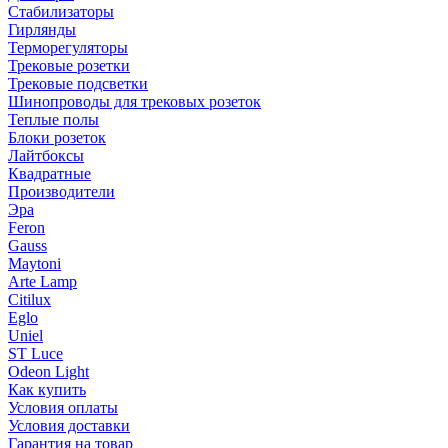
Стабилизаторы
Гирлянды
Терморегуляторы
Трековые розетки
Трековые подсветки
Шинопроводы для трековых розеток
Теплые полы
Блоки розеток
Лайтбоксы
Квадратные
Производители
Эра
Feron
Gauss
Maytoni
Arte Lamp
Citilux
Eglo
Uniel
ST Luce
Odeon Light
Как купить
Условия оплаты
Условия доставки
Гарантия на товар