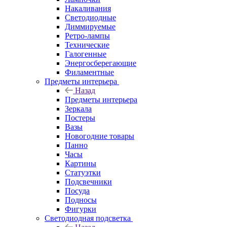
Накаливания
Светодиодные
Диммируемые
Ретро-лампы
Технические
Галогенные
Энергосберегающие
Филаментные
Предметы интерьера
Назад
Предметы интерьера
Зеркала
Постеры
Вазы
Новогодние товары
Панно
Часы
Картины
Статуэтки
Подсвечники
Посуда
Подносы
Фигурки
Светодиодная подсветка