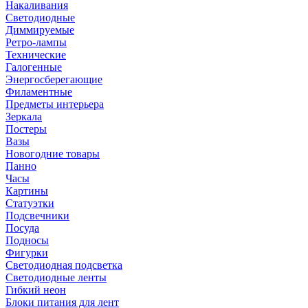
Накаливания
Светодиодные
Диммируемые
Ретро-лампы
Технические
Галогенные
Энергосберегающие
Филаментные
Предметы интерьера
Зеркала
Постеры
Вазы
Новогодние товары
Панно
Часы
Картины
Статуэтки
Подсвечники
Посуда
Подносы
Фигурки
Светодиодная подсветка
Светодиодные ленты
Гибкий неон
Блоки питания для лент