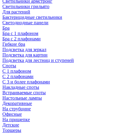
Светильники армстронг
Светильники грильято
Для растений
Бактерицидные светильники
Светодиодные панели
Бра
Бра с 1 плафоном
Бра с 2 плафонами
Гибкие бра
Подсветка для зеркал
Подсветка для картин
Подсветка для лестниц и ступеней
Споты
С 1 плафоном
С 2 плафонами
С 3 и более плафонами
Накладные споты
Встраиваемые споты
Настольные лампы
Декоративные
На струбцине
Офисные
На прищепке
Детские
Торшеры