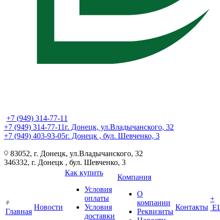
+7 (949) 314-77-11
+7 (949) 314-77-11
г. Донецк, ул.Владычанского, 32
+7 (949) 403-93-05
г. Донецк , бул. Шевченко, 3
83052, г. Донецк, ул.Владычанского, 32
346332, г. Донецк , бул. Шевченко, 3
Как купить
Компания
Условия
О
оплаты
+
компании
Новости
Условия
Контакты
Е
Главная
Реквизиты
доставки