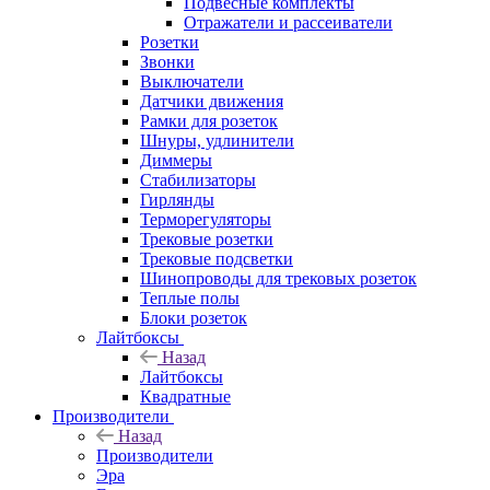
Подвесные комплекты
Отражатели и рассеиватели
Розетки
Звонки
Выключатели
Датчики движения
Рамки для розеток
Шнуры, удлинители
Диммеры
Стабилизаторы
Гирлянды
Терморегуляторы
Трековые розетки
Трековые подсветки
Шинопроводы для трековых розеток
Теплые полы
Блоки розеток
Лайтбоксы
Назад
Лайтбоксы
Квадратные
Производители
Назад
Производители
Эра