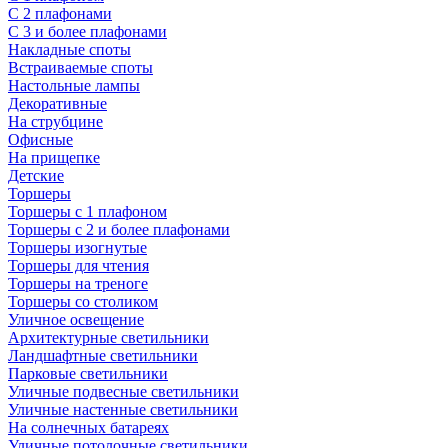
С 2 плафонами
С 3 и более плафонами
Накладные споты
Встраиваемые споты
Настольные лампы
Декоративные
На струбцине
Офисные
На прищепке
Детские
Торшеры
Торшеры с 1 плафоном
Торшеры с 2 и более плафонами
Торшеры изогнутые
Торшеры для чтения
Торшеры на треноге
Торшеры со столиком
Уличное освещение
Архитектурные светильники
Ландшафтные светильники
Парковые светильники
Уличные подвесные светильники
Уличные настенные светильники
На солнечных батареях
Уличные потолочные светильники