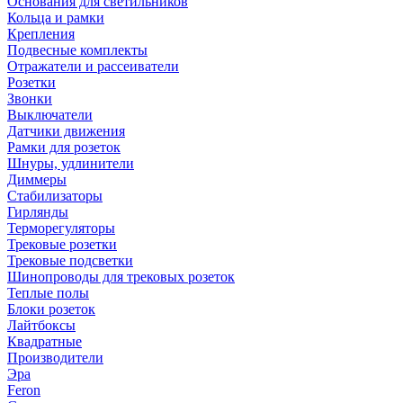
Основания для светильников
Кольца и рамки
Крепления
Подвесные комплекты
Отражатели и рассеиватели
Розетки
Звонки
Выключатели
Датчики движения
Рамки для розеток
Шнуры, удлинители
Диммеры
Стабилизаторы
Гирлянды
Терморегуляторы
Трековые розетки
Трековые подсветки
Шинопроводы для трековых розеток
Теплые полы
Блоки розеток
Лайтбоксы
Квадратные
Производители
Эра
Feron