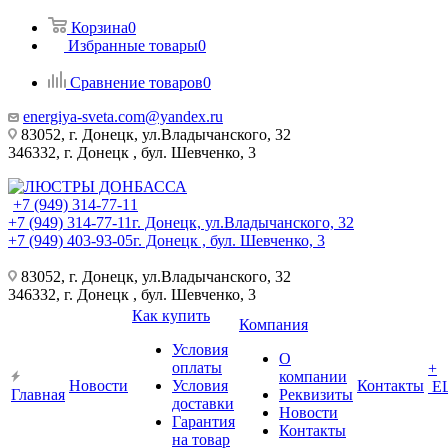
Корзина
0
Избранные товары
0
Сравнение товаров
0
energiya-sveta.com@yandex.ru
83052, г. Донецк, ул.Владычанского, 32
346332, г. Донецк , бул. Шевченко, 3
+7 (949) 314-77-11
+7 (949) 314-77-11
г. Донецк, ул.Владычанского, 32
+7 (949) 403-93-05
г. Донецк , бул. Шевченко, 3
83052, г. Донецк, ул.Владычанского, 32
346332, г. Донецк , бул. Шевченко, 3
Как купить
Компания
Условия
О
оплаты
+
компании
Новости
Условия
Контакты
Е
Главная
Реквизиты
доставки
Новости
Гарантия
Контакты
на товар