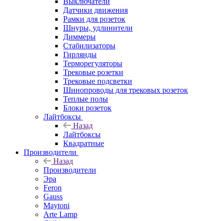
Выключатели
Датчики движения
Рамки для розеток
Шнуры, удлинители
Диммеры
Стабилизаторы
Гирлянды
Терморегуляторы
Трековые розетки
Трековые подсветки
Шинопроводы для трековых розеток
Теплые полы
Блоки розеток
Лайтбоксы
Назад
Лайтбоксы
Квадратные
Производители
Назад
Производители
Эра
Feron
Gauss
Maytoni
Arte Lamp