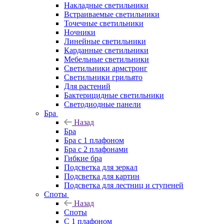
Накладные светильники
Встраиваемые светильники
Точечные светильники
Ночники
Линейные светильники
Карданные светильники
Мебельные светильники
Светильники армстронг
Светильники грильято
Для растений
Бактерицидные светильники
Светодиодные панели
Бра
Назад
Бра
Бра с 1 плафоном
Бра с 2 плафонами
Гибкие бра
Подсветка для зеркал
Подсветка для картин
Подсветка для лестниц и ступеней
Споты
Назад
Споты
С 1 плафоном