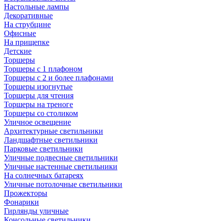
Настольные лампы
Декоративные
На струбцине
Офисные
На прищепке
Детские
Торшеры
Торшеры с 1 плафоном
Торшеры с 2 и более плафонами
Торшеры изогнутые
Торшеры для чтения
Торшеры на треноге
Торшеры со столиком
Уличное освещение
Архитектурные светильники
Ландшафтные светильники
Парковые светильники
Уличные подвесные светильники
Уличные настенные светильники
На солнечных батареях
Уличные потолочные светильники
Прожекторы
Фонарики
Гирлянды уличные
Консольные светильники