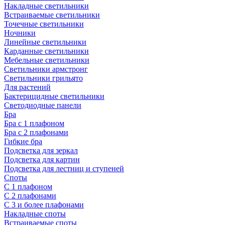
Накладные светильники
Встраиваемые светильники
Точечные светильники
Ночники
Линейные светильники
Карданные светильники
Мебельные светильники
Светильники армстронг
Светильники грильято
Для растений
Бактерицидные светильники
Светодиодные панели
Бра
Бра с 1 плафоном
Бра с 2 плафонами
Гибкие бра
Подсветка для зеркал
Подсветка для картин
Подсветка для лестниц и ступеней
Споты
С 1 плафоном
С 2 плафонами
С 3 и более плафонами
Накладные споты
Встраиваемые споты