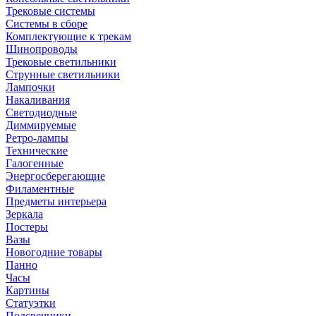
Трековые системы
Системы в сборе
Комплектующие к трекам
Шинопроводы
Трековые светильники
Струнные светильники
Лампочки
Накаливания
Светодиодные
Диммируемые
Ретро-лампы
Технические
Галогенные
Энергосберегающие
Филаментные
Предметы интерьера
Зеркала
Постеры
Вазы
Новогодние товары
Панно
Часы
Картины
Статуэтки
Подсвечники