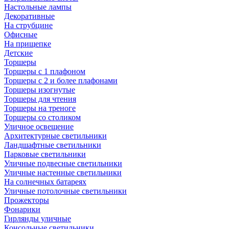
Настольные лампы
Декоративные
На струбцине
Офисные
На прищепке
Детские
Торшеры
Торшеры с 1 плафоном
Торшеры с 2 и более плафонами
Торшеры изогнутые
Торшеры для чтения
Торшеры на треноге
Торшеры со столиком
Уличное освещение
Архитектурные светильники
Ландшафтные светильники
Парковые светильники
Уличные подвесные светильники
Уличные настенные светильники
На солнечных батареях
Уличные потолочные светильники
Прожекторы
Фонарики
Гирлянды уличные
Консольные светильники