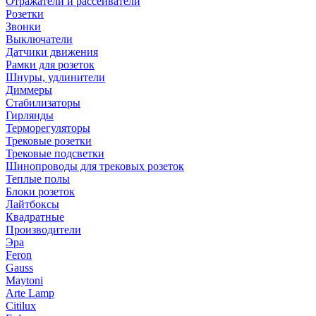
Отражатели и рассеиватели
Розетки
Звонки
Выключатели
Датчики движения
Рамки для розеток
Шнуры, удлинители
Диммеры
Стабилизаторы
Гирлянды
Терморегуляторы
Трековые розетки
Трековые подсветки
Шинопроводы для трековых розеток
Теплые полы
Блоки розеток
Лайтбоксы
Квадратные
Производители
Эра
Feron
Gauss
Maytoni
Arte Lamp
Citilux