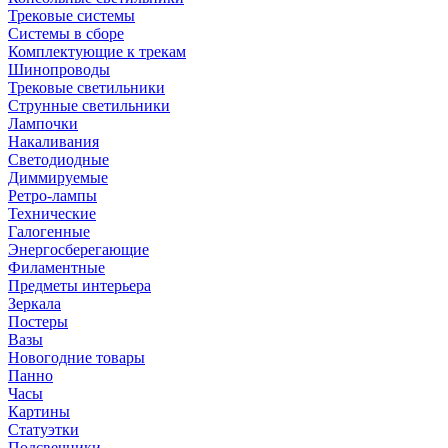
Трековые системы
Системы в сборе
Комплектующие к трекам
Шинопроводы
Трековые светильники
Струнные светильники
Лампочки
Накаливания
Светодиодные
Диммируемые
Ретро-лампы
Технические
Галогенные
Энергосберегающие
Филаментные
Предметы интерьера
Зеркала
Постеры
Вазы
Новогодние товары
Панно
Часы
Картины
Статуэтки
Подсвечники