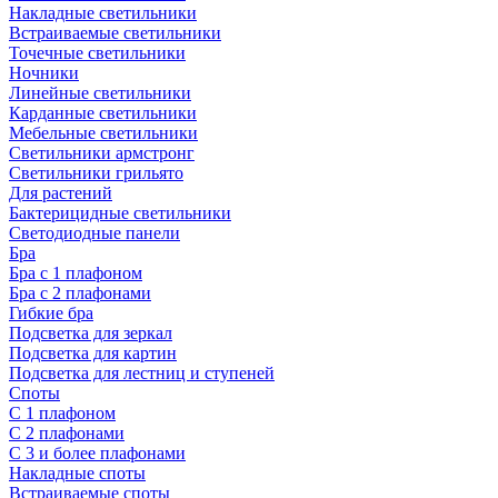
Накладные светильники
Встраиваемые светильники
Точечные светильники
Ночники
Линейные светильники
Карданные светильники
Мебельные светильники
Светильники армстронг
Светильники грильято
Для растений
Бактерицидные светильники
Светодиодные панели
Бра
Бра с 1 плафоном
Бра с 2 плафонами
Гибкие бра
Подсветка для зеркал
Подсветка для картин
Подсветка для лестниц и ступеней
Споты
С 1 плафоном
С 2 плафонами
С 3 и более плафонами
Накладные споты
Встраиваемые споты