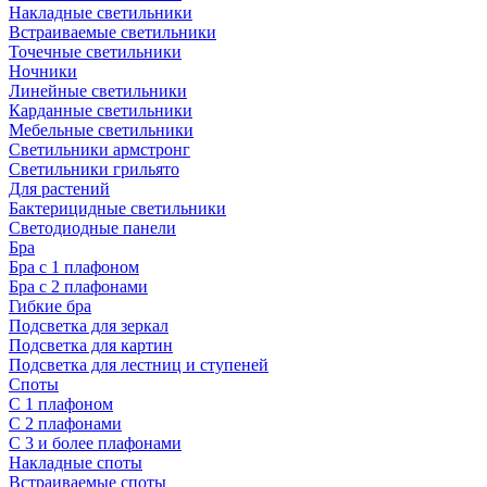
Накладные светильники
Встраиваемые светильники
Точечные светильники
Ночники
Линейные светильники
Карданные светильники
Мебельные светильники
Светильники армстронг
Светильники грильято
Для растений
Бактерицидные светильники
Светодиодные панели
Бра
Бра с 1 плафоном
Бра с 2 плафонами
Гибкие бра
Подсветка для зеркал
Подсветка для картин
Подсветка для лестниц и ступеней
Споты
С 1 плафоном
С 2 плафонами
С 3 и более плафонами
Накладные споты
Встраиваемые споты