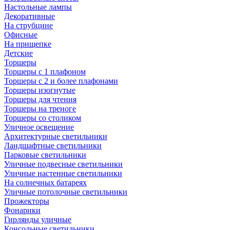
Настольные лампы
Декоративные
На струбцине
Офисные
На прищепке
Детские
Торшеры
Торшеры с 1 плафоном
Торшеры с 2 и более плафонами
Торшеры изогнутые
Торшеры для чтения
Торшеры на треноге
Торшеры со столиком
Уличное освещение
Архитектурные светильники
Ландшафтные светильники
Парковые светильники
Уличные подвесные светильники
Уличные настенные светильники
На солнечных батареях
Уличные потолочные светильники
Прожекторы
Фонарики
Гирлянды уличные
Консольные светильники