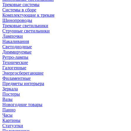
Трековые системы
Системы в сборе
Комплектующие к трекам
Шинопроводы
Трековые светильники
Струнные светильники
Лампочки
Накаливания
Светодиодные
Диммируемые
Ретро-лампы
Технические
Галогенные
Энергосберегающие
Филаментные
Предметы интерьера
Зеркала
Постеры
Вазы
Новогодние товары
Панно
Часы
Картины
Статуэтки
Подсвечники