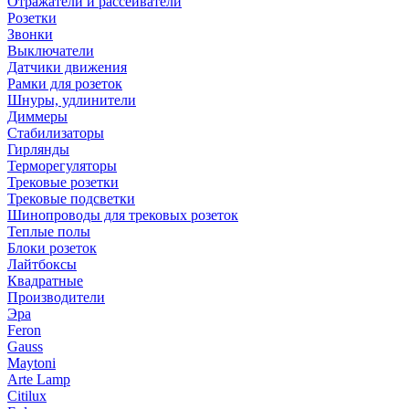
Отражатели и рассеиватели
Розетки
Звонки
Выключатели
Датчики движения
Рамки для розеток
Шнуры, удлинители
Диммеры
Стабилизаторы
Гирлянды
Терморегуляторы
Трековые розетки
Трековые подсветки
Шинопроводы для трековых розеток
Теплые полы
Блоки розеток
Лайтбоксы
Квадратные
Производители
Эра
Feron
Gauss
Maytoni
Arte Lamp
Citilux