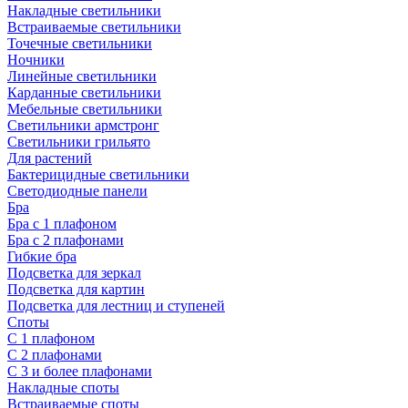
Накладные светильники
Встраиваемые светильники
Точечные светильники
Ночники
Линейные светильники
Карданные светильники
Мебельные светильники
Светильники армстронг
Светильники грильято
Для растений
Бактерицидные светильники
Светодиодные панели
Бра
Бра с 1 плафоном
Бра с 2 плафонами
Гибкие бра
Подсветка для зеркал
Подсветка для картин
Подсветка для лестниц и ступеней
Споты
С 1 плафоном
С 2 плафонами
С 3 и более плафонами
Накладные споты
Встраиваемые споты