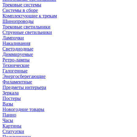
Трековые системы
Системы в сборе
Комплектующие к трекам
Шинопроводы
Трековые светильники
Струнные светильники
Лампочки
Накаливания
Светодиодные
Диммируемые
Ретро-лампы
Технические
Галогенные
Энергосберегающие
Филаментные
Предметы интерьера
Зеркала
Постеры
Вазы
Новогодние товары
Панно
Часы
Картины
Статуэтки
Подсвечники