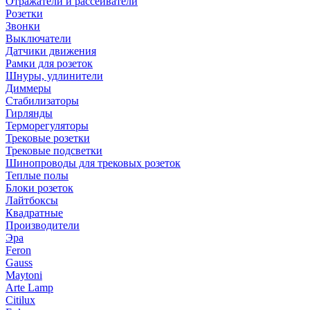
Отражатели и рассеиватели
Розетки
Звонки
Выключатели
Датчики движения
Рамки для розеток
Шнуры, удлинители
Диммеры
Стабилизаторы
Гирлянды
Терморегуляторы
Трековые розетки
Трековые подсветки
Шинопроводы для трековых розеток
Теплые полы
Блоки розеток
Лайтбоксы
Квадратные
Производители
Эра
Feron
Gauss
Maytoni
Arte Lamp
Citilux