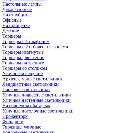
Настольные лампы
Декоративные
На струбцине
Офисные
На прищепке
Детские
Торшеры
Торшеры с 1 плафоном
Торшеры с 2 и более плафонами
Торшеры изогнутые
Торшеры для чтения
Торшеры на треноге
Торшеры со столиком
Уличное освещение
Архитектурные светильники
Ландшафтные светильники
Парковые светильники
Уличные подвесные светильники
Уличные настенные светильники
На солнечных батареях
Уличные потолочные светильники
Прожекторы
Фонарики
Гирлянды уличные
Консольные светильники