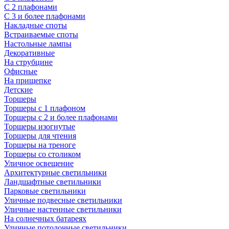
С 2 плафонами
С 3 и более плафонами
Накладные споты
Встраиваемые споты
Настольные лампы
Декоративные
На струбцине
Офисные
На прищепке
Детские
Торшеры
Торшеры с 1 плафоном
Торшеры с 2 и более плафонами
Торшеры изогнутые
Торшеры для чтения
Торшеры на треноге
Торшеры со столиком
Уличное освещение
Архитектурные светильники
Ландшафтные светильники
Парковые светильники
Уличные подвесные светильники
Уличные настенные светильники
На солнечных батареях
Уличные потолочные светильники