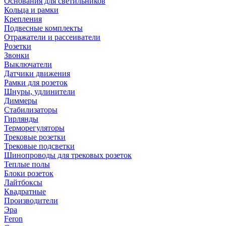
Основания для светильников
Кольца и рамки
Крепления
Подвесные комплекты
Отражатели и рассеиватели
Розетки
Звонки
Выключатели
Датчики движения
Рамки для розеток
Шнуры, удлинители
Диммеры
Стабилизаторы
Гирлянды
Терморегуляторы
Трековые розетки
Трековые подсветки
Шинопроводы для трековых розеток
Теплые полы
Блоки розеток
Лайтбоксы
Квадратные
Производители
Эра
Feron