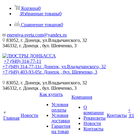
Корзина
0
Избранные товары
0
Сравнение товаров
0
energiya-sveta.com@yandex.ru
83052, г. Донецк, ул.Владычанского, 32
346332, г. Донецк , бул. Шевченко, 3
+7 (949) 314-77-11
+7 (949) 314-77-11
г. Донецк, ул.Владычанского, 32
+7 (949) 403-93-05
г. Донецк , бул. Шевченко, 3
83052, г. Донецк, ул.Владычанского, 32
346332, г. Донецк , бул. Шевченко, 3
Как купить
Компания
Условия
О
оплаты
+
компании
Новости
Условия
Контакты
Е
Главная
Реквизиты
доставки
Новости
Гарантия
Контакты
на товар