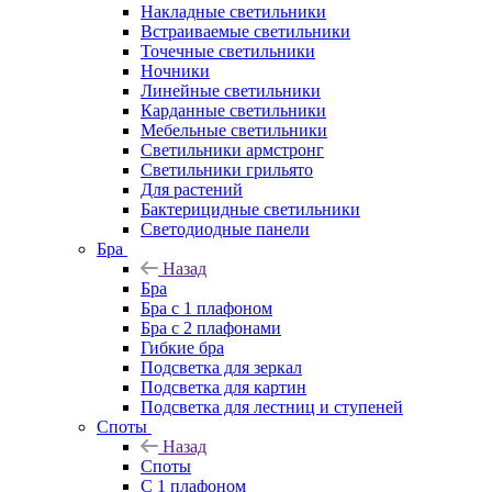
Накладные светильники
Встраиваемые светильники
Точечные светильники
Ночники
Линейные светильники
Карданные светильники
Мебельные светильники
Светильники армстронг
Светильники грильято
Для растений
Бактерицидные светильники
Светодиодные панели
Бра
Назад
Бра
Бра с 1 плафоном
Бра с 2 плафонами
Гибкие бра
Подсветка для зеркал
Подсветка для картин
Подсветка для лестниц и ступеней
Споты
Назад
Споты
С 1 плафоном