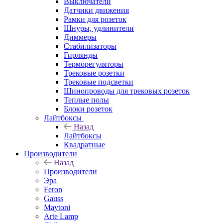
Выключатели
Датчики движения
Рамки для розеток
Шнуры, удлинители
Диммеры
Стабилизаторы
Гирлянды
Терморегуляторы
Трековые розетки
Трековые подсветки
Шинопроводы для трековых розеток
Теплые полы
Блоки розеток
Лайтбоксы
Назад
Лайтбоксы
Квадратные
Производители
Назад
Производители
Эра
Feron
Gauss
Maytoni
Arte Lamp