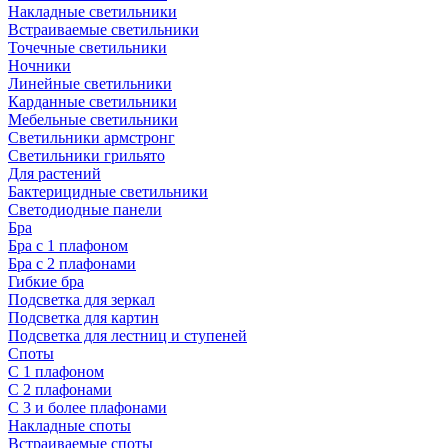
Накладные светильники
Встраиваемые светильники
Точечные светильники
Ночники
Линейные светильники
Карданные светильники
Мебельные светильники
Светильники армстронг
Светильники грильято
Для растений
Бактерицидные светильники
Светодиодные панели
Бра
Бра с 1 плафоном
Бра с 2 плафонами
Гибкие бра
Подсветка для зеркал
Подсветка для картин
Подсветка для лестниц и ступеней
Споты
С 1 плафоном
С 2 плафонами
С 3 и более плафонами
Накладные споты
Встраиваемые споты