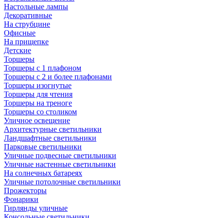
Настольные лампы
Декоративные
На струбцине
Офисные
На прищепке
Детские
Торшеры
Торшеры с 1 плафоном
Торшеры с 2 и более плафонами
Торшеры изогнутые
Торшеры для чтения
Торшеры на треноге
Торшеры со столиком
Уличное освещение
Архитектурные светильники
Ландшафтные светильники
Парковые светильники
Уличные подвесные светильники
Уличные настенные светильники
На солнечных батареях
Уличные потолочные светильники
Прожекторы
Фонарики
Гирлянды уличные
Консольные светильники