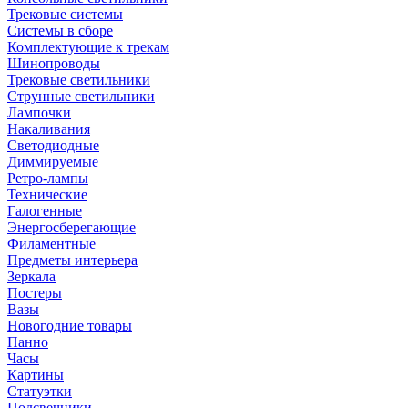
Трековые системы
Системы в сборе
Комплектующие к трекам
Шинопроводы
Трековые светильники
Струнные светильники
Лампочки
Накаливания
Светодиодные
Диммируемые
Ретро-лампы
Технические
Галогенные
Энергосберегающие
Филаментные
Предметы интерьера
Зеркала
Постеры
Вазы
Новогодние товары
Панно
Часы
Картины
Статуэтки
Подсвечники