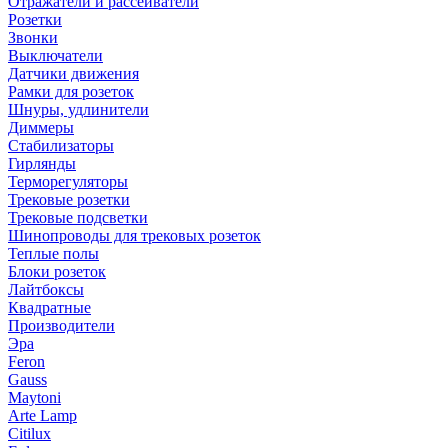
Отражатели и рассеиватели
Розетки
Звонки
Выключатели
Датчики движения
Рамки для розеток
Шнуры, удлинители
Диммеры
Стабилизаторы
Гирлянды
Терморегуляторы
Трековые розетки
Трековые подсветки
Шинопроводы для трековых розеток
Теплые полы
Блоки розеток
Лайтбоксы
Квадратные
Производители
Эра
Feron
Gauss
Maytoni
Arte Lamp
Citilux