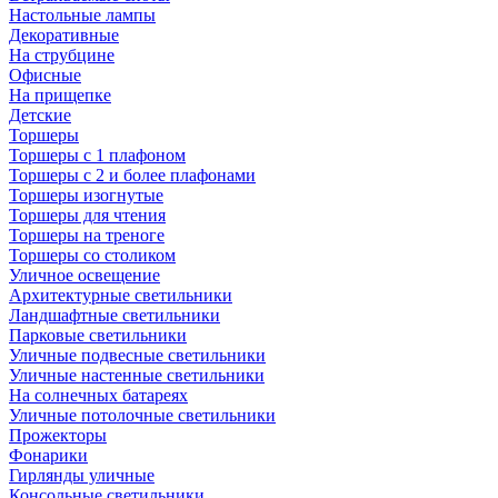
Настольные лампы
Декоративные
На струбцине
Офисные
На прищепке
Детские
Торшеры
Торшеры с 1 плафоном
Торшеры с 2 и более плафонами
Торшеры изогнутые
Торшеры для чтения
Торшеры на треноге
Торшеры со столиком
Уличное освещение
Архитектурные светильники
Ландшафтные светильники
Парковые светильники
Уличные подвесные светильники
Уличные настенные светильники
На солнечных батареях
Уличные потолочные светильники
Прожекторы
Фонарики
Гирлянды уличные
Консольные светильники