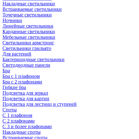
Накладные светильники
Встраиваемые светильники
Точечные светильники
Ночники
Линейные светильники
Карданные светильники
Мебельные светильники
Светильники армстронг
Светильники грильято
Для растений
Бактерицидные светильники
Светодиодные панели
Бра
Бра с 1 плафоном
Бра с 2 плафонами
Гибкие бра
Подсветка для зеркал
Подсветка для картин
Подсветка для лестниц и ступеней
Споты
С 1 плафоном
С 2 плафонами
С 3 и более плафонами
Накладные споты
Встраиваемые споты