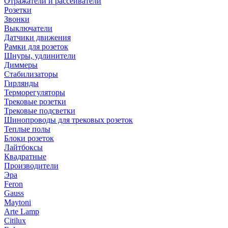
Отражатели и рассеиватели
Розетки
Звонки
Выключатели
Датчики движения
Рамки для розеток
Шнуры, удлинители
Диммеры
Стабилизаторы
Гирлянды
Терморегуляторы
Трековые розетки
Трековые подсветки
Шинопроводы для трековых розеток
Теплые полы
Блоки розеток
Лайтбоксы
Квадратные
Производители
Эра
Feron
Gauss
Maytoni
Arte Lamp
Citilux