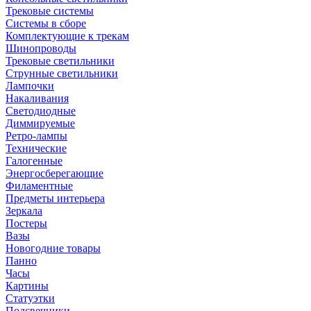
Трековые системы
Системы в сборе
Комплектующие к трекам
Шинопроводы
Трековые светильники
Струнные светильники
Лампочки
Накаливания
Светодиодные
Диммируемые
Ретро-лампы
Технические
Галогенные
Энергосберегающие
Филаментные
Предметы интерьера
Зеркала
Постеры
Вазы
Новогодние товары
Панно
Часы
Картины
Статуэтки
Подсвечники