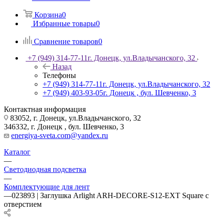
Корзина
0
Избранные товары
0
Сравнение товаров
0
+7 (949) 314-77-11
г. Донецк, ул.Владычанского, 32
Назад
Телефоны
+7 (949) 314-77-11
г. Донецк, ул.Владычанского, 32
+7 (949) 403-93-05
г. Донецк , бул. Шевченко, 3
Контактная информация
83052, г. Донецк, ул.Владычанского, 32
346332, г. Донецк , бул. Шевченко, 3
energiya-sveta.com@yandex.ru
Каталог
—
Светодиодная подсветка
—
Комплектующие для лент
—
023893 | Заглушка Arlight ARH-DECORE-S12-EXT Square с
отверстием