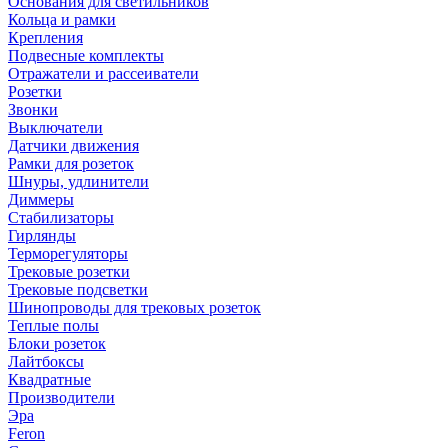
Основания для светильников
Кольца и рамки
Крепления
Подвесные комплекты
Отражатели и рассеиватели
Розетки
Звонки
Выключатели
Датчики движения
Рамки для розеток
Шнуры, удлинители
Диммеры
Стабилизаторы
Гирлянды
Терморегуляторы
Трековые розетки
Трековые подсветки
Шинопроводы для трековых розеток
Теплые полы
Блоки розеток
Лайтбоксы
Квадратные
Производители
Эра
Feron