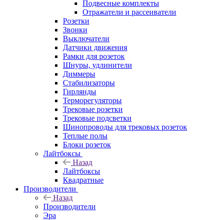
Подвесные комплекты
Отражатели и рассеиватели
Розетки
Звонки
Выключатели
Датчики движения
Рамки для розеток
Шнуры, удлинители
Диммеры
Стабилизаторы
Гирлянды
Терморегуляторы
Трековые розетки
Трековые подсветки
Шинопроводы для трековых розеток
Теплые полы
Блоки розеток
Лайтбоксы
Назад
Лайтбоксы
Квадратные
Производители
Назад
Производители
Эра