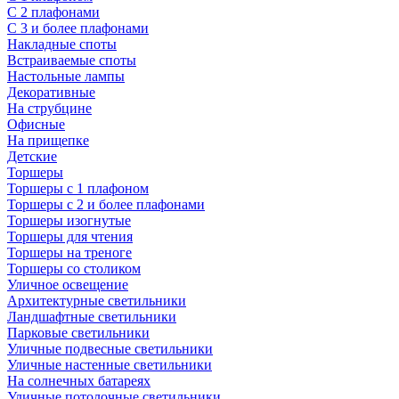
С 2 плафонами
С 3 и более плафонами
Накладные споты
Встраиваемые споты
Настольные лампы
Декоративные
На струбцине
Офисные
На прищепке
Детские
Торшеры
Торшеры с 1 плафоном
Торшеры с 2 и более плафонами
Торшеры изогнутые
Торшеры для чтения
Торшеры на треноге
Торшеры со столиком
Уличное освещение
Архитектурные светильники
Ландшафтные светильники
Парковые светильники
Уличные подвесные светильники
Уличные настенные светильники
На солнечных батареях
Уличные потолочные светильники