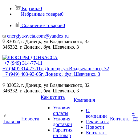
Корзина
0
Избранные товары
0
Сравнение товаров
0
energiya-sveta.com@yandex.ru
83052, г. Донецк, ул.Владычанского, 32
346332, г. Донецк , бул. Шевченко, 3
+7 (949) 314-77-11
+7 (949) 314-77-11
г. Донецк, ул.Владычанского, 32
+7 (949) 403-93-05
г. Донецк , бул. Шевченко, 3
83052, г. Донецк, ул.Владычанского, 32
346332, г. Донецк , бул. Шевченко, 3
Как купить
Компания
Условия
О
оплаты
+
компании
Новости
Условия
Контакты
Е
Главная
Реквизиты
доставки
Новости
Гарантия
Контакты
на товар