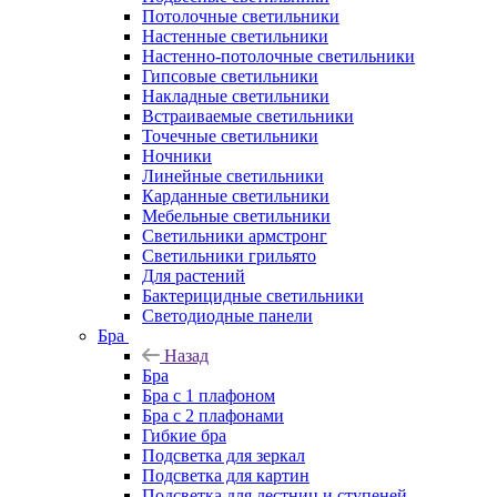
Потолочные светильники
Настенные светильники
Настенно-потолочные светильники
Гипсовые светильники
Накладные светильники
Встраиваемые светильники
Точечные светильники
Ночники
Линейные светильники
Карданные светильники
Мебельные светильники
Светильники армстронг
Светильники грильято
Для растений
Бактерицидные светильники
Светодиодные панели
Бра
Назад
Бра
Бра с 1 плафоном
Бра с 2 плафонами
Гибкие бра
Подсветка для зеркал
Подсветка для картин
Подсветка для лестниц и ступеней