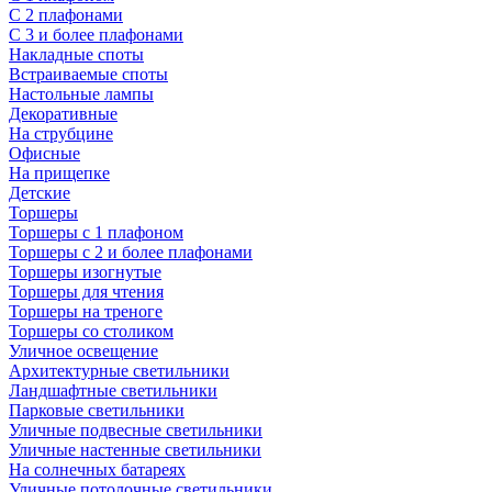
С 2 плафонами
С 3 и более плафонами
Накладные споты
Встраиваемые споты
Настольные лампы
Декоративные
На струбцине
Офисные
На прищепке
Детские
Торшеры
Торшеры с 1 плафоном
Торшеры с 2 и более плафонами
Торшеры изогнутые
Торшеры для чтения
Торшеры на треноге
Торшеры со столиком
Уличное освещение
Архитектурные светильники
Ландшафтные светильники
Парковые светильники
Уличные подвесные светильники
Уличные настенные светильники
На солнечных батареях
Уличные потолочные светильники