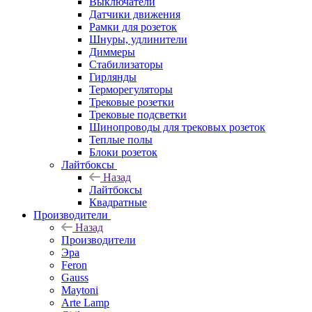
Выключатели
Датчики движения
Рамки для розеток
Шнуры, удлинители
Диммеры
Стабилизаторы
Гирлянды
Терморегуляторы
Трековые розетки
Трековые подсветки
Шинопроводы для трековых розеток
Теплые полы
Блоки розеток
Лайтбоксы
Назад
Лайтбоксы
Квадратные
Производители
Назад
Производители
Эра
Feron
Gauss
Maytoni
Arte Lamp