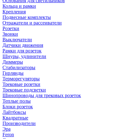
Основания для светильников
Кольца и рамки
Крепления
Подвесные комплекты
Отражатели и рассеиватели
Розетки
Звонки
Выключатели
Датчики движения
Рамки для розеток
Шнуры, удлинители
Диммеры
Стабилизаторы
Гирлянды
Терморегуляторы
Трековые розетки
Трековые подсветки
Шинопроводы для трековых розеток
Теплые полы
Блоки розеток
Лайтбоксы
Квадратные
Производители
Эра
Feron