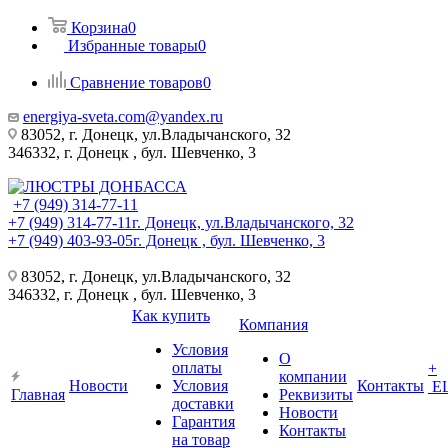
Корзина
0
Избранные товары
0
Сравнение товаров
0
energiya-sveta.com@yandex.ru
83052, г. Донецк, ул.Владычанского, 32
346332, г. Донецк , бул. Шевченко, 3
+7 (949) 314-77-11
+7 (949) 314-77-11
г. Донецк, ул.Владычанского, 32
+7 (949) 403-93-05
г. Донецк , бул. Шевченко, 3
83052, г. Донецк, ул.Владычанского, 32
346332, г. Донецк , бул. Шевченко, 3
Как купить
Компания
Условия
О
оплаты
+
компании
Новости
Условия
Контакты
Е
Главная
Реквизиты
доставки
Новости
Гарантия
Контакты
на товар