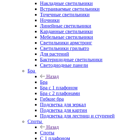
Накладные светильники
Встраиваемые светильники
Точечные светильники
Ночники
Линейные светильники
Карданные светильники
Мебельные светильники
Светильники армстронг
Светильники грильято
Для растений
Бактерицидные светильники
Светодиодные панели
Бра
Назад
Бра
Бра с 1 плафоном
Бра с 2 плафонами
Гибкие бра
Подсветка для зеркал
Подсветка для картин
Подсветка для лестниц и ступеней
Споты
Назад
Споты
С 1 плафоном