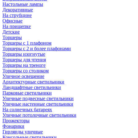
Настольные лампы
Декоративные
На струбцине
Офисные
На прищепке
Детские
Торшеры
Торшеры с 1 плафоном
Торшеры с 2 и более плафонами
Торшеры изогнутые
Торшеры для чтения
Торшеры на треноге
Торшеры со столиком
Уличное освещение
Архитектурные светильники
Ландшафтные светильники
Парковые светильники
Уличные подвесные светильники
Уличные настенные светильники
На солнечных батареях
Уличные потолочные светильники
Прожекторы
Фонарики
Гирлянды уличные
Консольные светильники