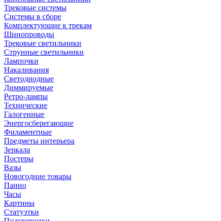
Трековые системы
Системы в сборе
Комплектующие к трекам
Шинопроводы
Трековые светильники
Струнные светильники
Лампочки
Накаливания
Светодиодные
Диммируемые
Ретро-лампы
Технические
Галогенные
Энергосберегающие
Филаментные
Предметы интерьера
Зеркала
Постеры
Вазы
Новогодние товары
Панно
Часы
Картины
Статуэтки
Подсвечники