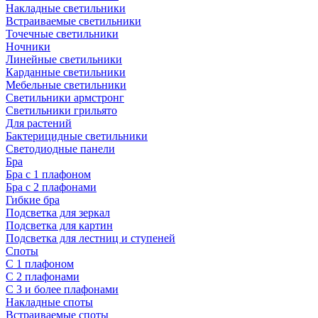
Накладные светильники
Встраиваемые светильники
Точечные светильники
Ночники
Линейные светильники
Карданные светильники
Мебельные светильники
Светильники армстронг
Светильники грильято
Для растений
Бактерицидные светильники
Светодиодные панели
Бра
Бра с 1 плафоном
Бра с 2 плафонами
Гибкие бра
Подсветка для зеркал
Подсветка для картин
Подсветка для лестниц и ступеней
Споты
С 1 плафоном
С 2 плафонами
С 3 и более плафонами
Накладные споты
Встраиваемые споты