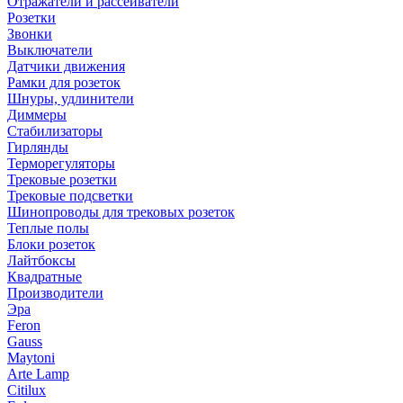
Отражатели и рассеиватели
Розетки
Звонки
Выключатели
Датчики движения
Рамки для розеток
Шнуры, удлинители
Диммеры
Стабилизаторы
Гирлянды
Терморегуляторы
Трековые розетки
Трековые подсветки
Шинопроводы для трековых розеток
Теплые полы
Блоки розеток
Лайтбоксы
Квадратные
Производители
Эра
Feron
Gauss
Maytoni
Arte Lamp
Citilux