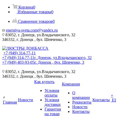
Корзина
0
Избранные товары
0
Сравнение товаров
0
energiya-sveta.com@yandex.ru
83052, г. Донецк, ул.Владычанского, 32
346332, г. Донецк , бул. Шевченко, 3
+7 (949) 314-77-11
+7 (949) 314-77-11
г. Донецк, ул.Владычанского, 32
+7 (949) 403-93-05
г. Донецк , бул. Шевченко, 3
83052, г. Донецк, ул.Владычанского, 32
346332, г. Донецк , бул. Шевченко, 3
Как купить
Компания
Условия
О
оплаты
+
компании
Новости
Условия
Контакты
Е
Главная
Реквизиты
доставки
Новости
Гарантия
Контакты
на товар