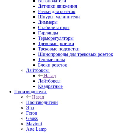
Выключатели
Датчики движения
Рамки для розеток
Шнуры, удлинители
Диммеры
Стабилизаторы
Гирлянды
Терморегуляторы
Трековые розетки
Трековые подсветки
Шинопроводы для трековых розеток
Теплые полы
Блоки розеток
Лайтбоксы
Назад
Лайтбоксы
Квадратные
Производители
Назад
Производители
Эра
Feron
Gauss
Maytoni
Arte Lamp