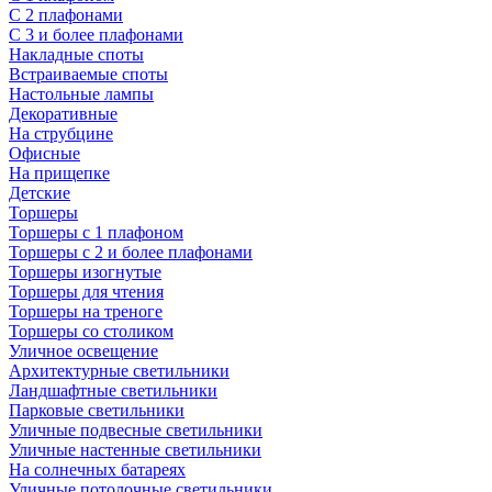
С 2 плафонами
С 3 и более плафонами
Накладные споты
Встраиваемые споты
Настольные лампы
Декоративные
На струбцине
Офисные
На прищепке
Детские
Торшеры
Торшеры с 1 плафоном
Торшеры с 2 и более плафонами
Торшеры изогнутые
Торшеры для чтения
Торшеры на треноге
Торшеры со столиком
Уличное освещение
Архитектурные светильники
Ландшафтные светильники
Парковые светильники
Уличные подвесные светильники
Уличные настенные светильники
На солнечных батареях
Уличные потолочные светильники