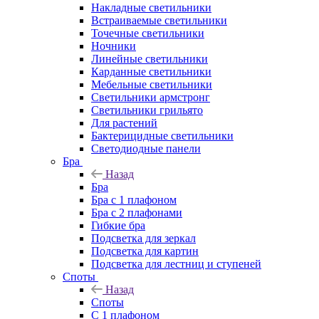
Накладные светильники
Встраиваемые светильники
Точечные светильники
Ночники
Линейные светильники
Карданные светильники
Мебельные светильники
Светильники армстронг
Светильники грильято
Для растений
Бактерицидные светильники
Светодиодные панели
Бра
Назад
Бра
Бра с 1 плафоном
Бра с 2 плафонами
Гибкие бра
Подсветка для зеркал
Подсветка для картин
Подсветка для лестниц и ступеней
Споты
Назад
Споты
С 1 плафоном