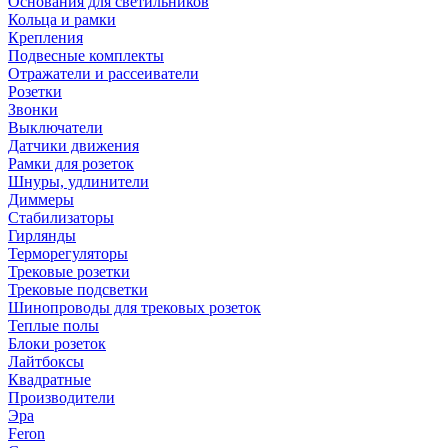
Основания для светильников
Кольца и рамки
Крепления
Подвесные комплекты
Отражатели и рассеиватели
Розетки
Звонки
Выключатели
Датчики движения
Рамки для розеток
Шнуры, удлинители
Диммеры
Стабилизаторы
Гирлянды
Терморегуляторы
Трековые розетки
Трековые подсветки
Шинопроводы для трековых розеток
Теплые полы
Блоки розеток
Лайтбоксы
Квадратные
Производители
Эра
Feron