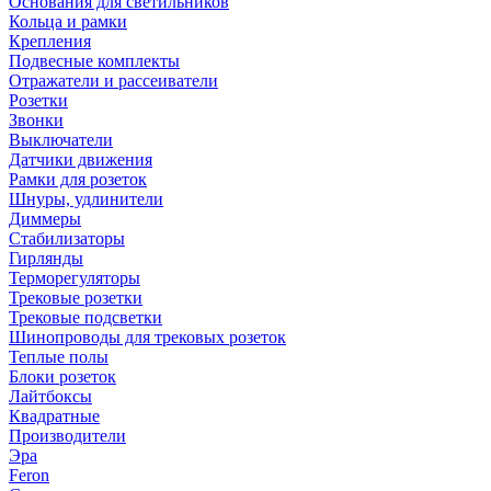
Основания для светильников
Кольца и рамки
Крепления
Подвесные комплекты
Отражатели и рассеиватели
Розетки
Звонки
Выключатели
Датчики движения
Рамки для розеток
Шнуры, удлинители
Диммеры
Стабилизаторы
Гирлянды
Терморегуляторы
Трековые розетки
Трековые подсветки
Шинопроводы для трековых розеток
Теплые полы
Блоки розеток
Лайтбоксы
Квадратные
Производители
Эра
Feron