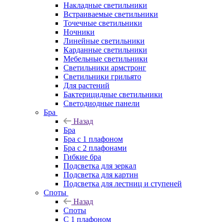
Накладные светильники
Встраиваемые светильники
Точечные светильники
Ночники
Линейные светильники
Карданные светильники
Мебельные светильники
Светильники армстронг
Светильники грильято
Для растений
Бактерицидные светильники
Светодиодные панели
Бра
Назад
Бра
Бра с 1 плафоном
Бра с 2 плафонами
Гибкие бра
Подсветка для зеркал
Подсветка для картин
Подсветка для лестниц и ступеней
Споты
Назад
Споты
С 1 плафоном