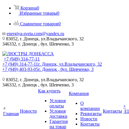
Корзина
0
Избранные товары
0
Сравнение товаров
0
energiya-sveta.com@yandex.ru
83052, г. Донецк, ул.Владычанского, 32
346332, г. Донецк , бул. Шевченко, 3
+7 (949) 314-77-11
+7 (949) 314-77-11
г. Донецк, ул.Владычанского, 32
+7 (949) 403-93-05
г. Донецк , бул. Шевченко, 3
83052, г. Донецк, ул.Владычанского, 32
346332, г. Донецк , бул. Шевченко, 3
Как купить
Компания
Условия
О
оплаты
+
компании
Новости
Условия
Контакты
Е
Главная
Реквизиты
доставки
Новости
Гарантия
Контакты
на товар