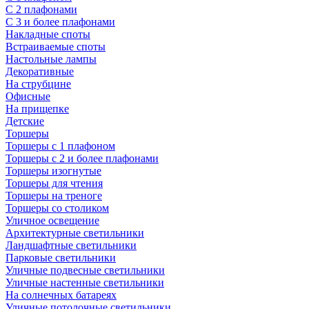
С 2 плафонами
С 3 и более плафонами
Накладные споты
Встраиваемые споты
Настольные лампы
Декоративные
На струбцине
Офисные
На прищепке
Детские
Торшеры
Торшеры с 1 плафоном
Торшеры с 2 и более плафонами
Торшеры изогнутые
Торшеры для чтения
Торшеры на треноге
Торшеры со столиком
Уличное освещение
Архитектурные светильники
Ландшафтные светильники
Парковые светильники
Уличные подвесные светильники
Уличные настенные светильники
На солнечных батареях
Уличные потолочные светильники