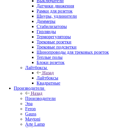
Выключатели
Датчики движения
Рамки для розеток
Шнуры, удлинители
Диммеры
Стабилизаторы
Гирлянды
Терморегуляторы
Трековые розетки
Трековые подсветки
Шинопроводы для трековых розеток
Теплые полы
Блоки розеток
Лайтбоксы
Назад
Лайтбоксы
Квадратные
Производители
Назад
Производители
Эра
Feron
Gauss
Maytoni
Arte Lamp