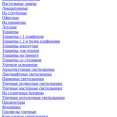
Настольные лампы
Декоративные
На струбцине
Офисные
На прищепке
Детские
Торшеры
Торшеры с 1 плафоном
Торшеры с 2 и более плафонами
Торшеры изогнутые
Торшеры для чтения
Торшеры на треноге
Торшеры со столиком
Уличное освещение
Архитектурные светильники
Ландшафтные светильники
Парковые светильники
Уличные подвесные светильники
Уличные настенные светильники
На солнечных батареях
Уличные потолочные светильники
Прожекторы
Фонарики
Гирлянды уличные
Консольные светильники