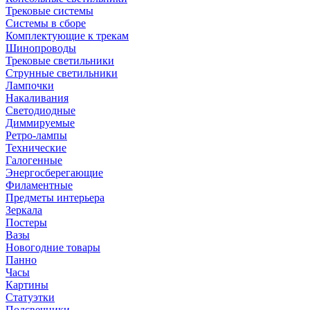
Трековые системы
Системы в сборе
Комплектующие к трекам
Шинопроводы
Трековые светильники
Струнные светильники
Лампочки
Накаливания
Светодиодные
Диммируемые
Ретро-лампы
Технические
Галогенные
Энергосберегающие
Филаментные
Предметы интерьера
Зеркала
Постеры
Вазы
Новогодние товары
Панно
Часы
Картины
Статуэтки
Подсвечники