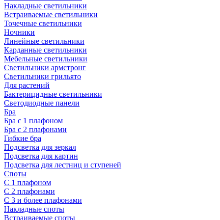
Накладные светильники
Встраиваемые светильники
Точечные светильники
Ночники
Линейные светильники
Карданные светильники
Мебельные светильники
Светильники армстронг
Светильники грильято
Для растений
Бактерицидные светильники
Светодиодные панели
Бра
Бра с 1 плафоном
Бра с 2 плафонами
Гибкие бра
Подсветка для зеркал
Подсветка для картин
Подсветка для лестниц и ступеней
Споты
С 1 плафоном
С 2 плафонами
С 3 и более плафонами
Накладные споты
Встраиваемые споты