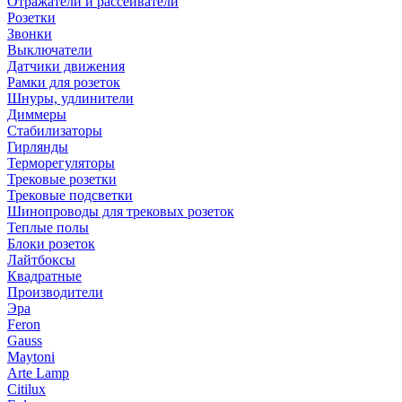
Отражатели и рассеиватели
Розетки
Звонки
Выключатели
Датчики движения
Рамки для розеток
Шнуры, удлинители
Диммеры
Стабилизаторы
Гирлянды
Терморегуляторы
Трековые розетки
Трековые подсветки
Шинопроводы для трековых розеток
Теплые полы
Блоки розеток
Лайтбоксы
Квадратные
Производители
Эра
Feron
Gauss
Maytoni
Arte Lamp
Citilux