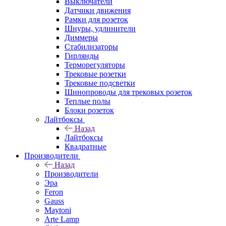
Выключатели
Датчики движения
Рамки для розеток
Шнуры, удлинители
Диммеры
Стабилизаторы
Гирлянды
Терморегуляторы
Трековые розетки
Трековые подсветки
Шинопроводы для трековых розеток
Теплые полы
Блоки розеток
Лайтбоксы
Назад
Лайтбоксы
Квадратные
Производители
Назад
Производители
Эра
Feron
Gauss
Maytoni
Arte Lamp