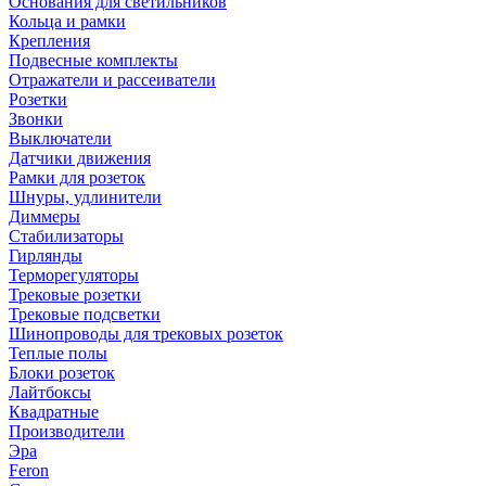
Основания для светильников
Кольца и рамки
Крепления
Подвесные комплекты
Отражатели и рассеиватели
Розетки
Звонки
Выключатели
Датчики движения
Рамки для розеток
Шнуры, удлинители
Диммеры
Стабилизаторы
Гирлянды
Терморегуляторы
Трековые розетки
Трековые подсветки
Шинопроводы для трековых розеток
Теплые полы
Блоки розеток
Лайтбоксы
Квадратные
Производители
Эра
Feron