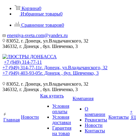
Корзина
0
Избранные товары
0
Сравнение товаров
0
energiya-sveta.com@yandex.ru
83052, г. Донецк, ул.Владычанского, 32
346332, г. Донецк , бул. Шевченко, 3
+7 (949) 314-77-11
+7 (949) 314-77-11
г. Донецк, ул.Владычанского, 32
+7 (949) 403-93-05
г. Донецк , бул. Шевченко, 3
83052, г. Донецк, ул.Владычанского, 32
346332, г. Донецк , бул. Шевченко, 3
Как купить
Компания
Условия
О
оплаты
+
компании
Новости
Условия
Контакты
Е
Главная
Реквизиты
доставки
Новости
Гарантия
Контакты
на товар