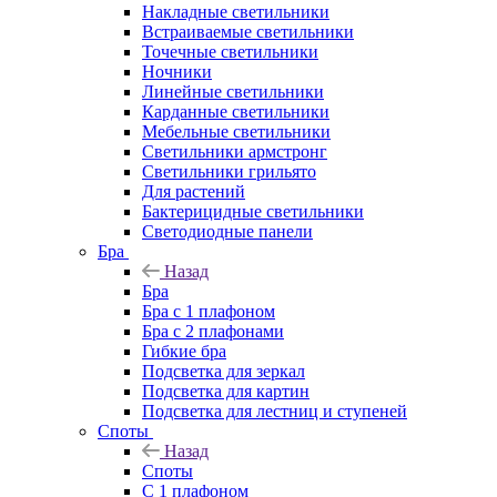
Накладные светильники
Встраиваемые светильники
Точечные светильники
Ночники
Линейные светильники
Карданные светильники
Мебельные светильники
Светильники армстронг
Светильники грильято
Для растений
Бактерицидные светильники
Светодиодные панели
Бра
Назад
Бра
Бра с 1 плафоном
Бра с 2 плафонами
Гибкие бра
Подсветка для зеркал
Подсветка для картин
Подсветка для лестниц и ступеней
Споты
Назад
Споты
С 1 плафоном