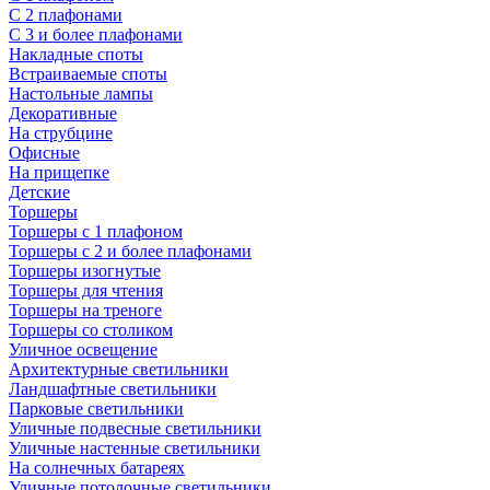
С 2 плафонами
С 3 и более плафонами
Накладные споты
Встраиваемые споты
Настольные лампы
Декоративные
На струбцине
Офисные
На прищепке
Детские
Торшеры
Торшеры с 1 плафоном
Торшеры с 2 и более плафонами
Торшеры изогнутые
Торшеры для чтения
Торшеры на треноге
Торшеры со столиком
Уличное освещение
Архитектурные светильники
Ландшафтные светильники
Парковые светильники
Уличные подвесные светильники
Уличные настенные светильники
На солнечных батареях
Уличные потолочные светильники