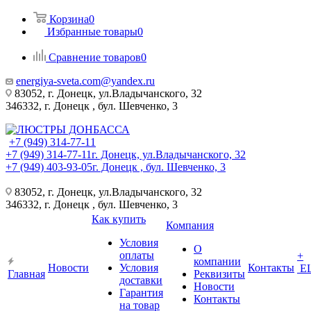
Корзина
0
Избранные товары
0
Сравнение товаров
0
energiya-sveta.com@yandex.ru
83052, г. Донецк, ул.Владычанского, 32
346332, г. Донецк , бул. Шевченко, 3
+7 (949) 314-77-11
+7 (949) 314-77-11
г. Донецк, ул.Владычанского, 32
+7 (949) 403-93-05
г. Донецк , бул. Шевченко, 3
83052, г. Донецк, ул.Владычанского, 32
346332, г. Донецк , бул. Шевченко, 3
Как купить
Компания
Условия
О
оплаты
+
компании
Новости
Условия
Контакты
Е
Главная
Реквизиты
доставки
Новости
Гарантия
Контакты
на товар