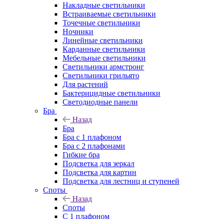
Накладные светильники
Встраиваемые светильники
Точечные светильники
Ночники
Линейные светильники
Карданные светильники
Мебельные светильники
Светильники армстронг
Светильники грильято
Для растений
Бактерицидные светильники
Светодиодные панели
Бра
Назад
Бра
Бра с 1 плафоном
Бра с 2 плафонами
Гибкие бра
Подсветка для зеркал
Подсветка для картин
Подсветка для лестниц и ступеней
Споты
Назад
Споты
С 1 плафоном