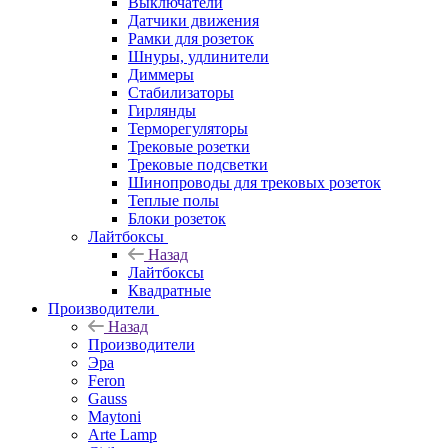
Выключатели
Датчики движения
Рамки для розеток
Шнуры, удлинители
Диммеры
Стабилизаторы
Гирлянды
Терморегуляторы
Трековые розетки
Трековые подсветки
Шинопроводы для трековых розеток
Теплые полы
Блоки розеток
Лайтбоксы
Назад
Лайтбоксы
Квадратные
Производители
Назад
Производители
Эра
Feron
Gauss
Maytoni
Arte Lamp