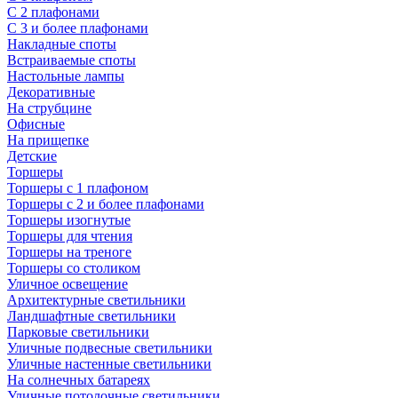
С 2 плафонами
С 3 и более плафонами
Накладные споты
Встраиваемые споты
Настольные лампы
Декоративные
На струбцине
Офисные
На прищепке
Детские
Торшеры
Торшеры с 1 плафоном
Торшеры с 2 и более плафонами
Торшеры изогнутые
Торшеры для чтения
Торшеры на треноге
Торшеры со столиком
Уличное освещение
Архитектурные светильники
Ландшафтные светильники
Парковые светильники
Уличные подвесные светильники
Уличные настенные светильники
На солнечных батареях
Уличные потолочные светильники