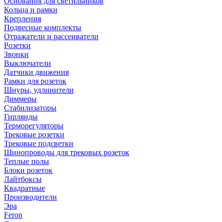
Основания для светильников
Кольца и рамки
Крепления
Подвесные комплекты
Отражатели и рассеиватели
Розетки
Звонки
Выключатели
Датчики движения
Рамки для розеток
Шнуры, удлинители
Диммеры
Стабилизаторы
Гирлянды
Терморегуляторы
Трековые розетки
Трековые подсветки
Шинопроводы для трековых розеток
Теплые полы
Блоки розеток
Лайтбоксы
Квадратные
Производители
Эра
Feron