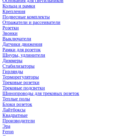
Основания для светильников
Кольца и рамки
Крепления
Подвесные комплекты
Отражатели и рассеиватели
Розетки
Звонки
Выключатели
Датчики движения
Рамки для розеток
Шнуры, удлинители
Диммеры
Стабилизаторы
Гирлянды
Терморегуляторы
Трековые розетки
Трековые подсветки
Шинопроводы для трековых розеток
Теплые полы
Блоки розеток
Лайтбоксы
Квадратные
Производители
Эра
Feron