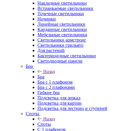
Накладные светильники
Встраиваемые светильники
Точечные светильники
Ночники
Линейные светильники
Карданные светильники
Мебельные светильники
Светильники армстронг
Светильники грильято
Для растений
Бактерицидные светильники
Светодиодные панели
Бра
Назад
Бра
Бра с 1 плафоном
Бра с 2 плафонами
Гибкие бра
Подсветка для зеркал
Подсветка для картин
Подсветка для лестниц и ступеней
Споты
Назад
Споты
С 1 плафоном