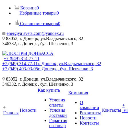
Корзина
0
Избранные товары
0
Сравнение товаров
0
energiya-sveta.com@yandex.ru
83052, г. Донецк, ул.Владычанского, 32
346332, г. Донецк , бул. Шевченко, 3
+7 (949) 314-77-11
+7 (949) 314-77-11
г. Донецк, ул.Владычанского, 32
+7 (949) 403-93-05
г. Донецк , бул. Шевченко, 3
83052, г. Донецк, ул.Владычанского, 32
346332, г. Донецк , бул. Шевченко, 3
Как купить
Компания
Условия
О
оплаты
+
компании
Новости
Условия
Контакты
Е
Главная
Реквизиты
доставки
Новости
Гарантия
Контакты
на товар