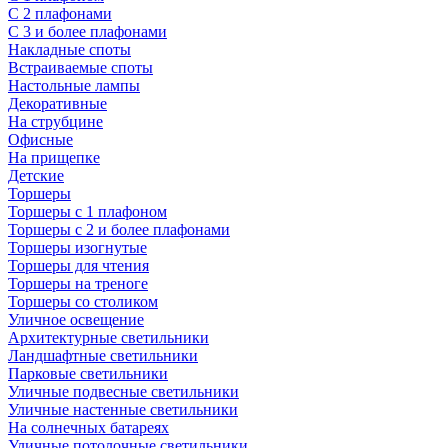
С 2 плафонами
С 3 и более плафонами
Накладные споты
Встраиваемые споты
Настольные лампы
Декоративные
На струбцине
Офисные
На прищепке
Детские
Торшеры
Торшеры с 1 плафоном
Торшеры с 2 и более плафонами
Торшеры изогнутые
Торшеры для чтения
Торшеры на треноге
Торшеры со столиком
Уличное освещение
Архитектурные светильники
Ландшафтные светильники
Парковые светильники
Уличные подвесные светильники
Уличные настенные светильники
На солнечных батареях
Уличные потолочные светильники