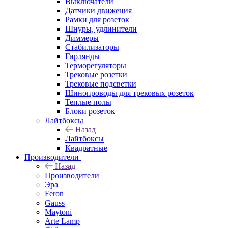
Выключатели
Датчики движения
Рамки для розеток
Шнуры, удлинители
Диммеры
Стабилизаторы
Гирлянды
Терморегуляторы
Трековые розетки
Трековые подсветки
Шинопроводы для трековых розеток
Теплые полы
Блоки розеток
Лайтбоксы
Назад
Лайтбоксы
Квадратные
Производители
Назад
Производители
Эра
Feron
Gauss
Maytoni
Arte Lamp