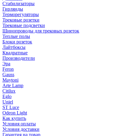
Стабилизаторы
Гирлянды
Терморегуляторы
Трековые розетки
Трековые подсветки
Шинопроводы для трековых розеток
Теплые полы
Блоки розеток
Лайтбоксы
Квадратные
Производители
Эра
Feron
Gauss
Maytoni
Arte Lamp
Citilux
Eglo
Uniel
ST Luce
Odeon Light
Как купить
Условия оплаты
Условия доставки
Гарантия на товар