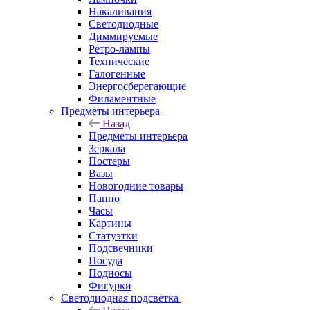
Накаливания
Светодиодные
Диммируемые
Ретро-лампы
Технические
Галогенные
Энергосберегающие
Филаментные
Предметы интерьера
Назад
Предметы интерьера
Зеркала
Постеры
Вазы
Новогодние товары
Панно
Часы
Картины
Статуэтки
Подсвечники
Посуда
Подносы
Фигурки
Светодиодная подсветка