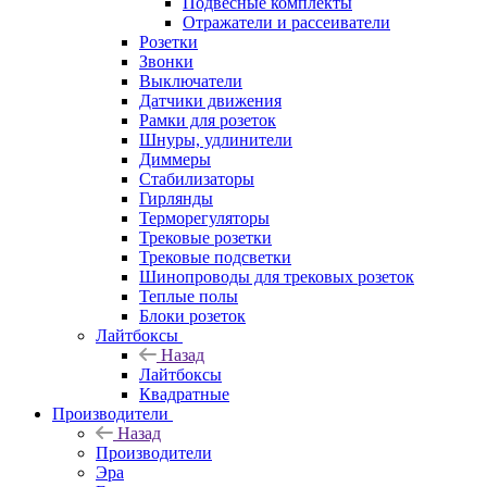
Подвесные комплекты
Отражатели и рассеиватели
Розетки
Звонки
Выключатели
Датчики движения
Рамки для розеток
Шнуры, удлинители
Диммеры
Стабилизаторы
Гирлянды
Терморегуляторы
Трековые розетки
Трековые подсветки
Шинопроводы для трековых розеток
Теплые полы
Блоки розеток
Лайтбоксы
Назад
Лайтбоксы
Квадратные
Производители
Назад
Производители
Эра