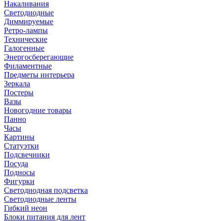
Накаливания
Светодиодные
Диммируемые
Ретро-лампы
Технические
Галогенные
Энергосберегающие
Филаментные
Предметы интерьера
Зеркала
Постеры
Вазы
Новогодние товары
Панно
Часы
Картины
Статуэтки
Подсвечники
Посуда
Подносы
Фигурки
Светодиодная подсветка
Светодиодные ленты
Гибкий неон
Блоки питания для лент