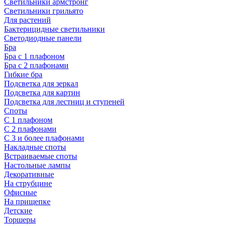
Светильники армстронг
Светильники грильято
Для растений
Бактерицидные светильники
Светодиодные панели
Бра
Бра с 1 плафоном
Бра с 2 плафонами
Гибкие бра
Подсветка для зеркал
Подсветка для картин
Подсветка для лестниц и ступеней
Споты
С 1 плафоном
С 2 плафонами
С 3 и более плафонами
Накладные споты
Встраиваемые споты
Настольные лампы
Декоративные
На струбцине
Офисные
На прищепке
Детские
Торшеры