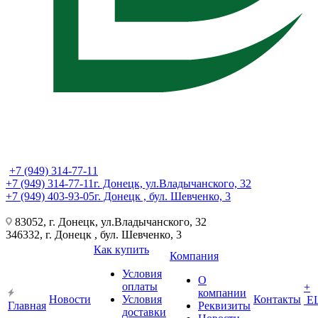
+7 (949) 314-77-11
+7 (949) 314-77-11
г. Донецк, ул.Владычанского, 32
+7 (949) 403-93-05
г. Донецк , бул. Шевченко, 3
83052, г. Донецк, ул.Владычанского, 32
346332, г. Донецк , бул. Шевченко, 3
Как купить
Компания
Условия
О
оплаты
+
компании
Новости
Условия
Контакты
Е
Главная
Реквизиты
доставки