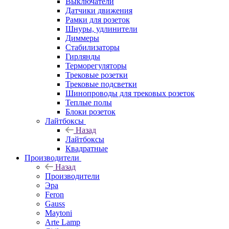
Выключатели
Датчики движения
Рамки для розеток
Шнуры, удлинители
Диммеры
Стабилизаторы
Гирлянды
Терморегуляторы
Трековые розетки
Трековые подсветки
Шинопроводы для трековых розеток
Теплые полы
Блоки розеток
Лайтбоксы
Назад
Лайтбоксы
Квадратные
Производители
Назад
Производители
Эра
Feron
Gauss
Maytoni
Arte Lamp