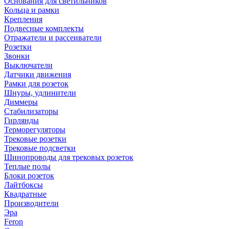
Основания для светильников
Кольца и рамки
Крепления
Подвесные комплекты
Отражатели и рассеиватели
Розетки
Звонки
Выключатели
Датчики движения
Рамки для розеток
Шнуры, удлинители
Диммеры
Стабилизаторы
Гирлянды
Терморегуляторы
Трековые розетки
Трековые подсветки
Шинопроводы для трековых розеток
Теплые полы
Блоки розеток
Лайтбоксы
Квадратные
Производители
Эра
Feron