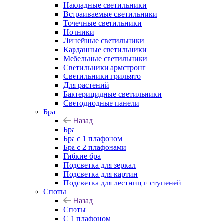
Накладные светильники
Встраиваемые светильники
Точечные светильники
Ночники
Линейные светильники
Карданные светильники
Мебельные светильники
Светильники армстронг
Светильники грильято
Для растений
Бактерицидные светильники
Светодиодные панели
Бра
Назад
Бра
Бра с 1 плафоном
Бра с 2 плафонами
Гибкие бра
Подсветка для зеркал
Подсветка для картин
Подсветка для лестниц и ступеней
Споты
Назад
Споты
С 1 плафоном