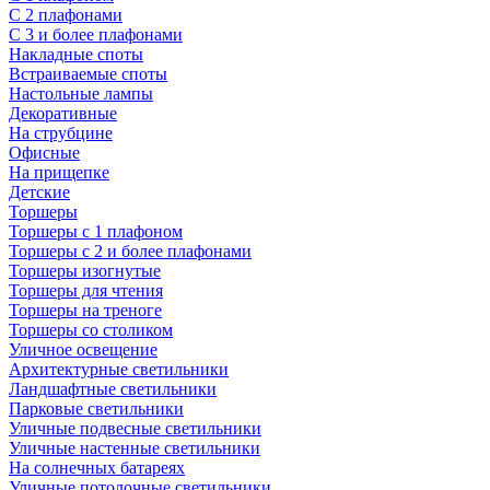
С 2 плафонами
С 3 и более плафонами
Накладные споты
Встраиваемые споты
Настольные лампы
Декоративные
На струбцине
Офисные
На прищепке
Детские
Торшеры
Торшеры с 1 плафоном
Торшеры с 2 и более плафонами
Торшеры изогнутые
Торшеры для чтения
Торшеры на треноге
Торшеры со столиком
Уличное освещение
Архитектурные светильники
Ландшафтные светильники
Парковые светильники
Уличные подвесные светильники
Уличные настенные светильники
На солнечных батареях
Уличные потолочные светильники