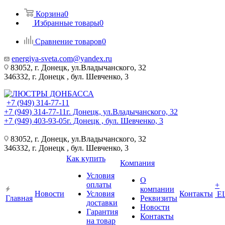
Корзина
0
Избранные товары
0
Сравнение товаров
0
energiya-sveta.com@yandex.ru
83052, г. Донецк, ул.Владычанского, 32
346332, г. Донецк , бул. Шевченко, 3
+7 (949) 314-77-11
+7 (949) 314-77-11
г. Донецк, ул.Владычанского, 32
+7 (949) 403-93-05
г. Донецк , бул. Шевченко, 3
83052, г. Донецк, ул.Владычанского, 32
346332, г. Донецк , бул. Шевченко, 3
Как купить
Компания
Условия
О
оплаты
+
компании
Новости
Условия
Контакты
Е
Главная
Реквизиты
доставки
Новости
Гарантия
Контакты
на товар