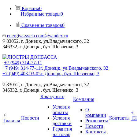
Корзина
0
Избранные товары
0
Сравнение товаров
0
energiya-sveta.com@yandex.ru
83052, г. Донецк, ул.Владычанского, 32
346332, г. Донецк , бул. Шевченко, 3
+7 (949) 314-77-11
+7 (949) 314-77-11
г. Донецк, ул.Владычанского, 32
+7 (949) 403-93-05
г. Донецк , бул. Шевченко, 3
83052, г. Донецк, ул.Владычанского, 32
346332, г. Донецк , бул. Шевченко, 3
Как купить
Компания
Условия
О
оплаты
+
компании
Новости
Условия
Контакты
Е
Главная
Реквизиты
доставки
Новости
Гарантия
Контакты
на товар