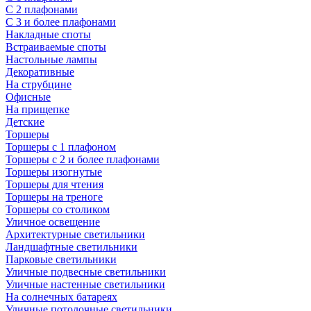
С 2 плафонами
С 3 и более плафонами
Накладные споты
Встраиваемые споты
Настольные лампы
Декоративные
На струбцине
Офисные
На прищепке
Детские
Торшеры
Торшеры с 1 плафоном
Торшеры с 2 и более плафонами
Торшеры изогнутые
Торшеры для чтения
Торшеры на треноге
Торшеры со столиком
Уличное освещение
Архитектурные светильники
Ландшафтные светильники
Парковые светильники
Уличные подвесные светильники
Уличные настенные светильники
На солнечных батареях
Уличные потолочные светильники