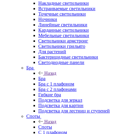
Накладные светильники
Встраиваемые светильники
Точечные светильники
Ночники
Линейные светильники
Карданные светильники
Мебельные светильники
Светильники армстронг
Светильники грильято
Для растений
Бактерицидные светильники
Светодиодные панели
Бра
Назад
Бра
Бра с 1 плафоном
Бра с 2 плафонами
Гибкие бра
Подсветка для зеркал
Подсветка для картин
Подсветка для лестниц и ступеней
Споты
Назад
Споты
С 1 плафоном