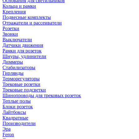
Основания для светильников
Кольца и рамки
Крепления
Подвесные комплекты
Отражатели и рассеиватели
Розетки
Звонки
Выключатели
Датчики движения
Рамки для розеток
Шнуры, удлинители
Диммеры
Стабилизаторы
Гирлянды
Терморегуляторы
Трековые розетки
Трековые подсветки
Шинопроводы для трековых розеток
Теплые полы
Блоки розеток
Лайтбоксы
Квадратные
Производители
Эра
Feron