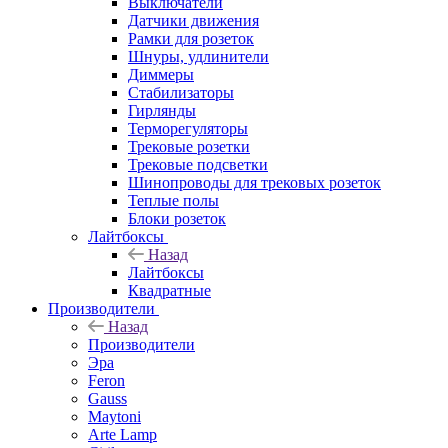
Выключатели
Датчики движения
Рамки для розеток
Шнуры, удлинители
Диммеры
Стабилизаторы
Гирлянды
Терморегуляторы
Трековые розетки
Трековые подсветки
Шинопроводы для трековых розеток
Теплые полы
Блоки розеток
Лайтбоксы
Назад
Лайтбоксы
Квадратные
Производители
Назад
Производители
Эра
Feron
Gauss
Maytoni
Arte Lamp