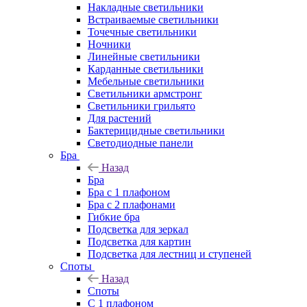
Накладные светильники
Встраиваемые светильники
Точечные светильники
Ночники
Линейные светильники
Карданные светильники
Мебельные светильники
Светильники армстронг
Светильники грильято
Для растений
Бактерицидные светильники
Светодиодные панели
Бра
Назад
Бра
Бра с 1 плафоном
Бра с 2 плафонами
Гибкие бра
Подсветка для зеркал
Подсветка для картин
Подсветка для лестниц и ступеней
Споты
Назад
Споты
С 1 плафоном