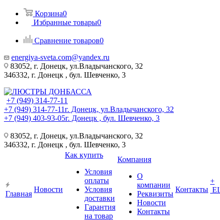
Корзина
0
Избранные товары
0
Сравнение товаров
0
energiya-sveta.com@yandex.ru
83052, г. Донецк, ул.Владычанского, 32
346332, г. Донецк , бул. Шевченко, 3
+7 (949) 314-77-11
+7 (949) 314-77-11
г. Донецк, ул.Владычанского, 32
+7 (949) 403-93-05
г. Донецк , бул. Шевченко, 3
83052, г. Донецк, ул.Владычанского, 32
346332, г. Донецк , бул. Шевченко, 3
Как купить
Компания
Условия
О
оплаты
+
компании
Новости
Условия
Контакты
Е
Главная
Реквизиты
доставки
Новости
Гарантия
Контакты
на товар