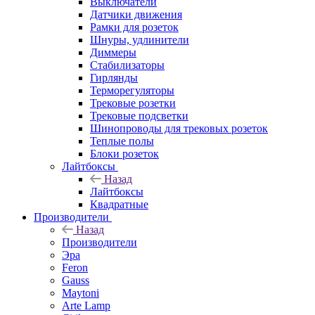
Выключатели
Датчики движения
Рамки для розеток
Шнуры, удлинители
Диммеры
Стабилизаторы
Гирлянды
Терморегуляторы
Трековые розетки
Трековые подсветки
Шинопроводы для трековых розеток
Теплые полы
Блоки розеток
Лайтбоксы
Назад
Лайтбоксы
Квадратные
Производители
Назад
Производители
Эра
Feron
Gauss
Maytoni
Arte Lamp