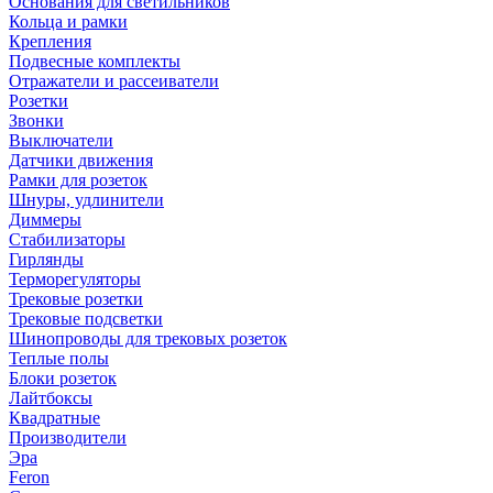
Основания для светильников
Кольца и рамки
Крепления
Подвесные комплекты
Отражатели и рассеиватели
Розетки
Звонки
Выключатели
Датчики движения
Рамки для розеток
Шнуры, удлинители
Диммеры
Стабилизаторы
Гирлянды
Терморегуляторы
Трековые розетки
Трековые подсветки
Шинопроводы для трековых розеток
Теплые полы
Блоки розеток
Лайтбоксы
Квадратные
Производители
Эра
Feron