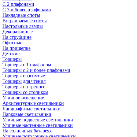
С 2 плафонами
С 3 и более плафонами
Накладные споты
Встраиваемые споты
Настольные лампы
Декоративные
На струбцине
Офисные
На прищепке
Детские
Торшеры
Торшеры с 1 плафоном
Торшеры с 2 и более плафонами
Торшеры изогнутые
Торшеры для чтения
Торшеры на треноге
Торшеры со столиком
Уличное освещение
Архитектурные светильники
Ландшафтные светильники
Парковые светильники
Уличные подвесные светильники
Уличные настенные светильники
На солнечных батареях
Уличные потолочные светильники