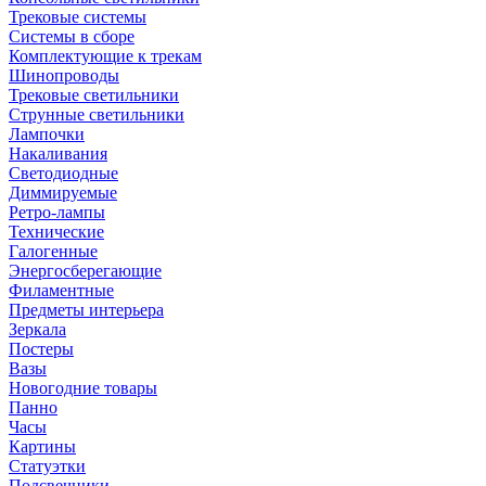
Трековые системы
Системы в сборе
Комплектующие к трекам
Шинопроводы
Трековые светильники
Струнные светильники
Лампочки
Накаливания
Светодиодные
Диммируемые
Ретро-лампы
Технические
Галогенные
Энергосберегающие
Филаментные
Предметы интерьера
Зеркала
Постеры
Вазы
Новогодние товары
Панно
Часы
Картины
Статуэтки
Подсвечники