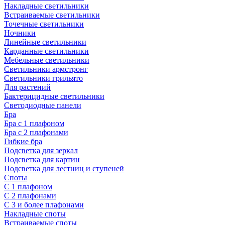
Накладные светильники
Встраиваемые светильники
Точечные светильники
Ночники
Линейные светильники
Карданные светильники
Мебельные светильники
Светильники армстронг
Светильники грильято
Для растений
Бактерицидные светильники
Светодиодные панели
Бра
Бра с 1 плафоном
Бра с 2 плафонами
Гибкие бра
Подсветка для зеркал
Подсветка для картин
Подсветка для лестниц и ступеней
Споты
С 1 плафоном
С 2 плафонами
С 3 и более плафонами
Накладные споты
Встраиваемые споты