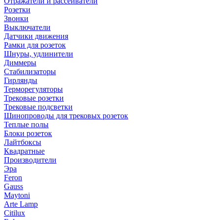
Отражатели и рассеиватели
Розетки
Звонки
Выключатели
Датчики движения
Рамки для розеток
Шнуры, удлинители
Диммеры
Стабилизаторы
Гирлянды
Терморегуляторы
Трековые розетки
Трековые подсветки
Шинопроводы для трековых розеток
Теплые полы
Блоки розеток
Лайтбоксы
Квадратные
Производители
Эра
Feron
Gauss
Maytoni
Arte Lamp
Citilux