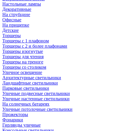
Настольные лампы
Декоративные
На струбцине
Офисные
На прищепке
Детские
Торшеры
Торшеры с 1 плафоном
Торшеры с 2 и более плафонами
Торшеры изогнутые
Торшеры для чтения
Торшеры на треноге
Торшеры со столиком
Уличное освещение
Архитектурные светильники
Ландшафтные светильники
Парковые светильники
Уличные подвесные светильники
Уличные настенные светильники
На солнечных батареях
Уличные потолочные светильники
Прожекторы
Фонарики
Гирлянды уличные
Консольные светильники