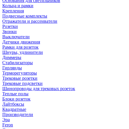
Основания для светильников
Кольца и рамки
Крепления
Подвесные комплекты
Отражатели и рассеиватели
Розетки
Звонки
Выключатели
Датчики движения
Рамки для розеток
Шнуры, удлинители
Диммеры
Стабилизаторы
Гирлянды
Терморегуляторы
Трековые розетки
Трековые подсветки
Шинопроводы для трековых розеток
Теплые полы
Блоки розеток
Лайтбоксы
Квадратные
Производители
Эра
Feron