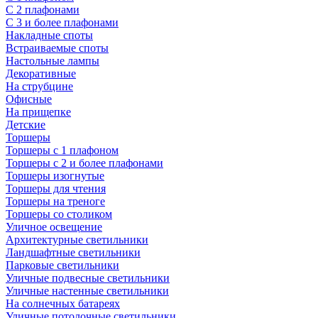
С 2 плафонами
С 3 и более плафонами
Накладные споты
Встраиваемые споты
Настольные лампы
Декоративные
На струбцине
Офисные
На прищепке
Детские
Торшеры
Торшеры с 1 плафоном
Торшеры с 2 и более плафонами
Торшеры изогнутые
Торшеры для чтения
Торшеры на треноге
Торшеры со столиком
Уличное освещение
Архитектурные светильники
Ландшафтные светильники
Парковые светильники
Уличные подвесные светильники
Уличные настенные светильники
На солнечных батареях
Уличные потолочные светильники