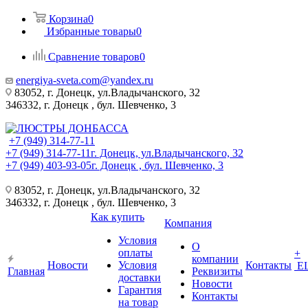
Корзина
0
Избранные товары
0
Сравнение товаров
0
energiya-sveta.com@yandex.ru
83052, г. Донецк, ул.Владычанского, 32
346332, г. Донецк , бул. Шевченко, 3
+7 (949) 314-77-11
+7 (949) 314-77-11
г. Донецк, ул.Владычанского, 32
+7 (949) 403-93-05
г. Донецк , бул. Шевченко, 3
83052, г. Донецк, ул.Владычанского, 32
346332, г. Донецк , бул. Шевченко, 3
Как купить
Компания
Условия
О
оплаты
+
компании
Новости
Условия
Контакты
Е
Главная
Реквизиты
доставки
Новости
Гарантия
Контакты
на товар