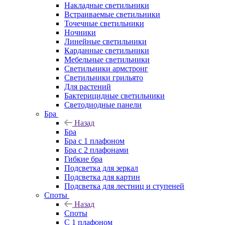
Накладные светильники
Встраиваемые светильники
Точечные светильники
Ночники
Линейные светильники
Карданные светильники
Мебельные светильники
Светильники армстронг
Светильники грильято
Для растений
Бактерицидные светильники
Светодиодные панели
Бра
Назад
Бра
Бра с 1 плафоном
Бра с 2 плафонами
Гибкие бра
Подсветка для зеркал
Подсветка для картин
Подсветка для лестниц и ступеней
Споты
Назад
Споты
С 1 плафоном