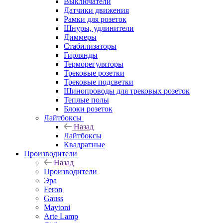
Выключатели
Датчики движения
Рамки для розеток
Шнуры, удлинители
Диммеры
Стабилизаторы
Гирлянды
Терморегуляторы
Трековые розетки
Трековые подсветки
Шинопроводы для трековых розеток
Теплые полы
Блоки розеток
Лайтбоксы
Назад
Лайтбоксы
Квадратные
Производители
Назад
Производители
Эра
Feron
Gauss
Maytoni
Arte Lamp