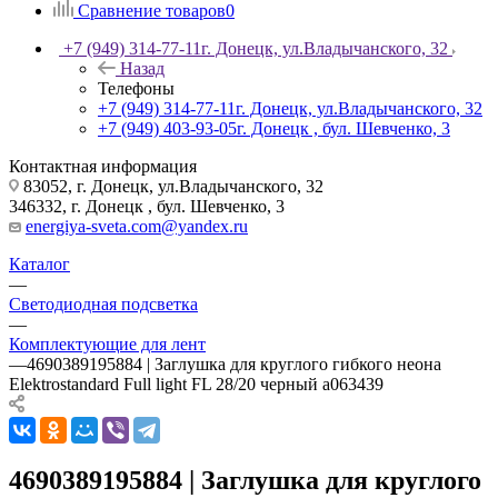
Сравнение товаров
0
+7 (949) 314-77-11
г. Донецк, ул.Владычанского, 32
Назад
Телефоны
+7 (949) 314-77-11
г. Донецк, ул.Владычанского, 32
+7 (949) 403-93-05
г. Донецк , бул. Шевченко, 3
Контактная информация
83052, г. Донецк, ул.Владычанского, 32
346332, г. Донецк , бул. Шевченко, 3
energiya-sveta.com@yandex.ru
Каталог
—
Светодиодная подсветка
—
Комплектующие для лент
—
4690389195884 | Заглушка для круглого гибкого неона
Elektrostandard Full light FL 28/20 черный a063439
4690389195884 | Заглушка для круглого