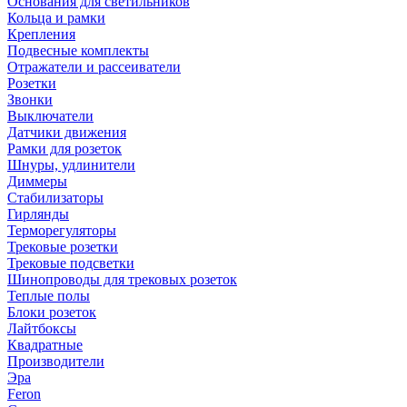
Основания для светильников
Кольца и рамки
Крепления
Подвесные комплекты
Отражатели и рассеиватели
Розетки
Звонки
Выключатели
Датчики движения
Рамки для розеток
Шнуры, удлинители
Диммеры
Стабилизаторы
Гирлянды
Терморегуляторы
Трековые розетки
Трековые подсветки
Шинопроводы для трековых розеток
Теплые полы
Блоки розеток
Лайтбоксы
Квадратные
Производители
Эра
Feron