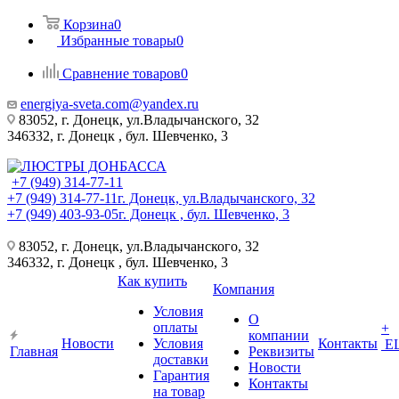
Корзина
0
Избранные товары
0
Сравнение товаров
0
energiya-sveta.com@yandex.ru
83052, г. Донецк, ул.Владычанского, 32
346332, г. Донецк , бул. Шевченко, 3
+7 (949) 314-77-11
+7 (949) 314-77-11
г. Донецк, ул.Владычанского, 32
+7 (949) 403-93-05
г. Донецк , бул. Шевченко, 3
83052, г. Донецк, ул.Владычанского, 32
346332, г. Донецк , бул. Шевченко, 3
Как купить
Компания
Условия
О
оплаты
+
компании
Новости
Условия
Контакты
Е
Главная
Реквизиты
доставки
Новости
Гарантия
Контакты
на товар