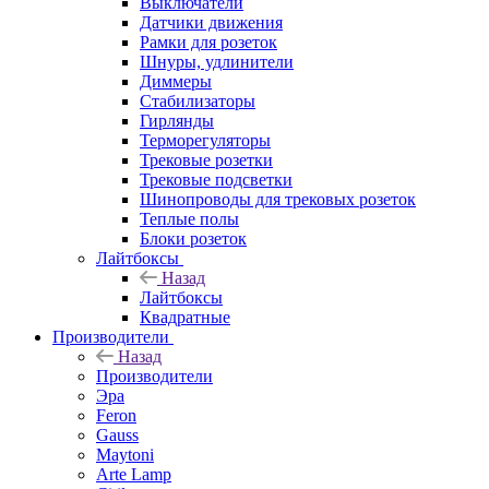
Выключатели
Датчики движения
Рамки для розеток
Шнуры, удлинители
Диммеры
Стабилизаторы
Гирлянды
Терморегуляторы
Трековые розетки
Трековые подсветки
Шинопроводы для трековых розеток
Теплые полы
Блоки розеток
Лайтбоксы
Назад
Лайтбоксы
Квадратные
Производители
Назад
Производители
Эра
Feron
Gauss
Maytoni
Arte Lamp