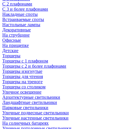
С 2 плафонами
С 3 и более плафонами
Накладные споты
Встраиваемые споты
Настольные лампы
Декоративные
На струбцине
Офисные
На прищепке
Детские
Торшеры
Торшеры с 1 плафоном
Торшеры с 2 и более плафонами
Торшеры изогнутые
Торшеры для чтения
Торшеры на треноге
Торшеры со столиком
Уличное освещение
Архитектурные светильники
Ландшафтные светильники
Парковые светильники
Уличные подвесные светильники
Уличные настенные светильники
На солнечных батареях
Уличные потолочные светильники