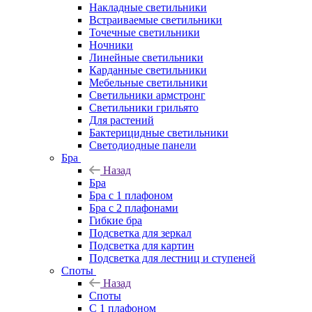
Накладные светильники
Встраиваемые светильники
Точечные светильники
Ночники
Линейные светильники
Карданные светильники
Мебельные светильники
Светильники армстронг
Светильники грильято
Для растений
Бактерицидные светильники
Светодиодные панели
Бра
Назад
Бра
Бра с 1 плафоном
Бра с 2 плафонами
Гибкие бра
Подсветка для зеркал
Подсветка для картин
Подсветка для лестниц и ступеней
Споты
Назад
Споты
С 1 плафоном