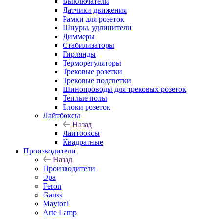
Выключатели
Датчики движения
Рамки для розеток
Шнуры, удлинители
Диммеры
Стабилизаторы
Гирлянды
Терморегуляторы
Трековые розетки
Трековые подсветки
Шинопроводы для трековых розеток
Теплые полы
Блоки розеток
Лайтбоксы
Назад
Лайтбоксы
Квадратные
Производители
Назад
Производители
Эра
Feron
Gauss
Maytoni
Arte Lamp