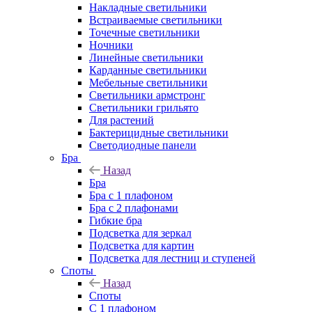
Накладные светильники
Встраиваемые светильники
Точечные светильники
Ночники
Линейные светильники
Карданные светильники
Мебельные светильники
Светильники армстронг
Светильники грильято
Для растений
Бактерицидные светильники
Светодиодные панели
Бра
Назад
Бра
Бра с 1 плафоном
Бра с 2 плафонами
Гибкие бра
Подсветка для зеркал
Подсветка для картин
Подсветка для лестниц и ступеней
Споты
Назад
Споты
С 1 плафоном