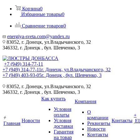
Корзина
0
Избранные товары
0
Сравнение товаров
0
energiya-sveta.com@yandex.ru
83052, г. Донецк, ул.Владычанского, 32
346332, г. Донецк , бул. Шевченко, 3
+7 (949) 314-77-11
+7 (949) 314-77-11
г. Донецк, ул.Владычанского, 32
+7 (949) 403-93-05
г. Донецк , бул. Шевченко, 3
83052, г. Донецк, ул.Владычанского, 32
346332, г. Донецк , бул. Шевченко, 3
Как купить
Компания
Условия
О
оплаты
+
компании
Новости
Условия
Контакты
Е
Главная
Реквизиты
доставки
Новости
Гарантия
Контакты
на товар