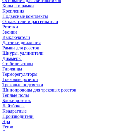
Основания для светильников
Кольца и рамки
Крепления
Подвесные комплекты
Отражатели и рассеиватели
Розетки
Звонки
Выключатели
Датчики движения
Рамки для розеток
Шнуры, удлинители
Диммеры
Стабилизаторы
Гирлянды
Терморегуляторы
Трековые розетки
Трековые подсветки
Шинопроводы для трековых розеток
Теплые полы
Блоки розеток
Лайтбоксы
Квадратные
Производители
Эра
Feron