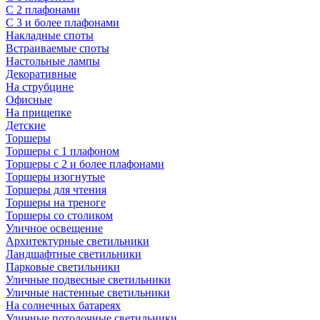
С 2 плафонами
С 3 и более плафонами
Накладные споты
Встраиваемые споты
Настольные лампы
Декоративные
На струбцине
Офисные
На прищепке
Детские
Торшеры
Торшеры с 1 плафоном
Торшеры с 2 и более плафонами
Торшеры изогнутые
Торшеры для чтения
Торшеры на треноге
Торшеры со столиком
Уличное освещение
Архитектурные светильники
Ландшафтные светильники
Парковые светильники
Уличные подвесные светильники
Уличные настенные светильники
На солнечных батареях
Уличные потолочные светильники