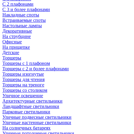
С 2 плафонами
С 3 и более плафонами
Накладные споты
Встраиваемые споты
Настольные лампы
Декоративные
На струбцине
Офисные
На прищепке
Детские
Торшеры
Торшеры с 1 плафоном
Торшеры с 2 и более плафонами
Торшеры изогнутые
Торшеры для чтения
Торшеры на треноге
Торшеры со столиком
Уличное освещение
Архитектурные светильники
Ландшафтные светильники
Парковые светильники
Уличные подвесные светильники
Уличные настенные светильники
На солнечных батареях
Уличные потолочные светильники