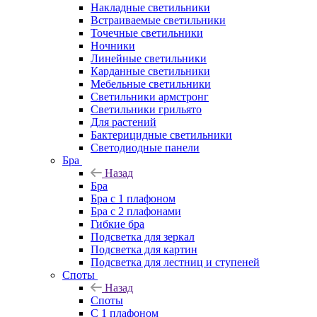
Накладные светильники
Встраиваемые светильники
Точечные светильники
Ночники
Линейные светильники
Карданные светильники
Мебельные светильники
Светильники армстронг
Светильники грильято
Для растений
Бактерицидные светильники
Светодиодные панели
Бра
Назад
Бра
Бра с 1 плафоном
Бра с 2 плафонами
Гибкие бра
Подсветка для зеркал
Подсветка для картин
Подсветка для лестниц и ступеней
Споты
Назад
Споты
С 1 плафоном