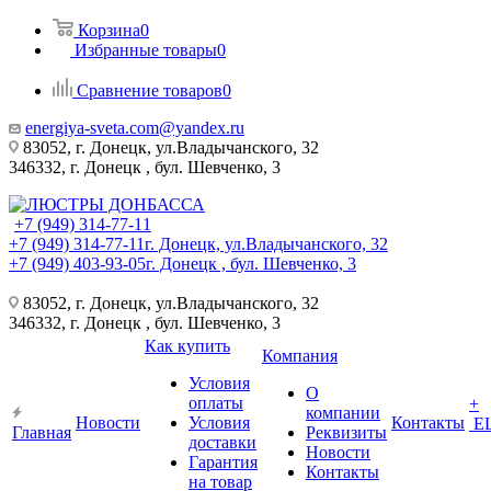
Корзина
0
Избранные товары
0
Сравнение товаров
0
energiya-sveta.com@yandex.ru
83052, г. Донецк, ул.Владычанского, 32
346332, г. Донецк , бул. Шевченко, 3
+7 (949) 314-77-11
+7 (949) 314-77-11
г. Донецк, ул.Владычанского, 32
+7 (949) 403-93-05
г. Донецк , бул. Шевченко, 3
83052, г. Донецк, ул.Владычанского, 32
346332, г. Донецк , бул. Шевченко, 3
Как купить
Компания
Условия
О
оплаты
+
компании
Новости
Условия
Контакты
Е
Главная
Реквизиты
доставки
Новости
Гарантия
Контакты
на товар