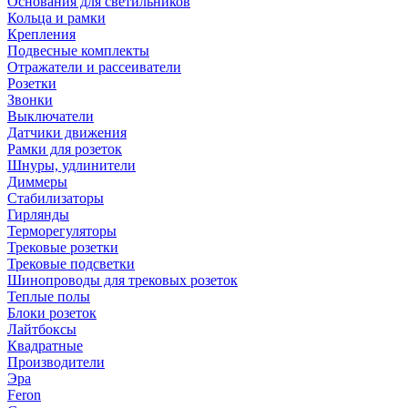
Основания для светильников
Кольца и рамки
Крепления
Подвесные комплекты
Отражатели и рассеиватели
Розетки
Звонки
Выключатели
Датчики движения
Рамки для розеток
Шнуры, удлинители
Диммеры
Стабилизаторы
Гирлянды
Терморегуляторы
Трековые розетки
Трековые подсветки
Шинопроводы для трековых розеток
Теплые полы
Блоки розеток
Лайтбоксы
Квадратные
Производители
Эра
Feron