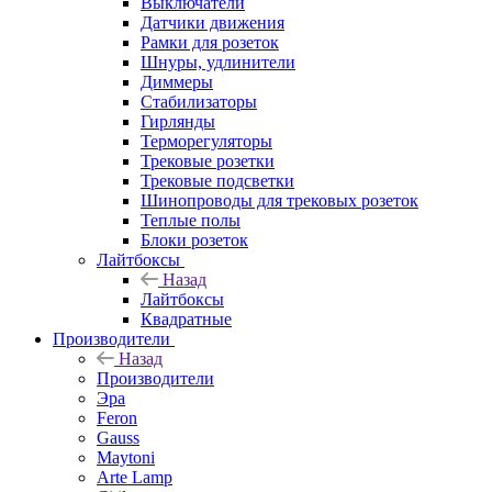
Выключатели
Датчики движения
Рамки для розеток
Шнуры, удлинители
Диммеры
Стабилизаторы
Гирлянды
Терморегуляторы
Трековые розетки
Трековые подсветки
Шинопроводы для трековых розеток
Теплые полы
Блоки розеток
Лайтбоксы
Назад
Лайтбоксы
Квадратные
Производители
Назад
Производители
Эра
Feron
Gauss
Maytoni
Arte Lamp