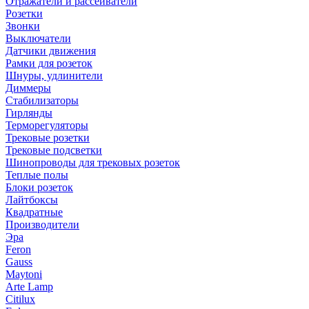
Отражатели и рассеиватели
Розетки
Звонки
Выключатели
Датчики движения
Рамки для розеток
Шнуры, удлинители
Диммеры
Стабилизаторы
Гирлянды
Терморегуляторы
Трековые розетки
Трековые подсветки
Шинопроводы для трековых розеток
Теплые полы
Блоки розеток
Лайтбоксы
Квадратные
Производители
Эра
Feron
Gauss
Maytoni
Arte Lamp
Citilux