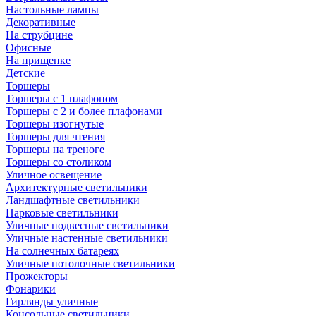
Настольные лампы
Декоративные
На струбцине
Офисные
На прищепке
Детские
Торшеры
Торшеры с 1 плафоном
Торшеры с 2 и более плафонами
Торшеры изогнутые
Торшеры для чтения
Торшеры на треноге
Торшеры со столиком
Уличное освещение
Архитектурные светильники
Ландшафтные светильники
Парковые светильники
Уличные подвесные светильники
Уличные настенные светильники
На солнечных батареях
Уличные потолочные светильники
Прожекторы
Фонарики
Гирлянды уличные
Консольные светильники