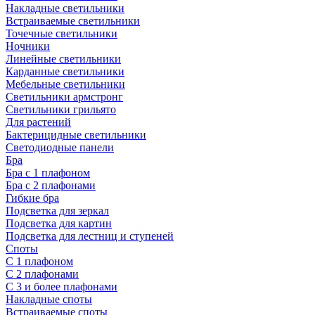
Накладные светильники
Встраиваемые светильники
Точечные светильники
Ночники
Линейные светильники
Карданные светильники
Мебельные светильники
Светильники армстронг
Светильники грильято
Для растений
Бактерицидные светильники
Светодиодные панели
Бра
Бра с 1 плафоном
Бра с 2 плафонами
Гибкие бра
Подсветка для зеркал
Подсветка для картин
Подсветка для лестниц и ступеней
Споты
С 1 плафоном
С 2 плафонами
С 3 и более плафонами
Накладные споты
Встраиваемые споты