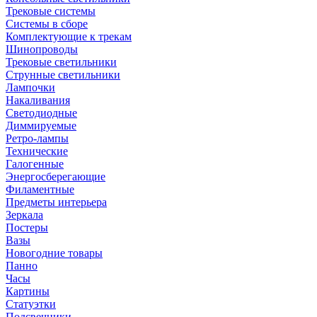
Трековые системы
Системы в сборе
Комплектующие к трекам
Шинопроводы
Трековые светильники
Струнные светильники
Лампочки
Накаливания
Светодиодные
Диммируемые
Ретро-лампы
Технические
Галогенные
Энергосберегающие
Филаментные
Предметы интерьера
Зеркала
Постеры
Вазы
Новогодние товары
Панно
Часы
Картины
Статуэтки
Подсвечники