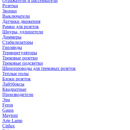
Отражатели и рассеиватели
Розетки
Звонки
Выключатели
Датчики движения
Рамки для розеток
Шнуры, удлинители
Диммеры
Стабилизаторы
Гирлянды
Терморегуляторы
Трековые розетки
Трековые подсветки
Шинопроводы для трековых розеток
Теплые полы
Блоки розеток
Лайтбоксы
Квадратные
Производители
Эра
Feron
Gauss
Maytoni
Arte Lamp
Citilux