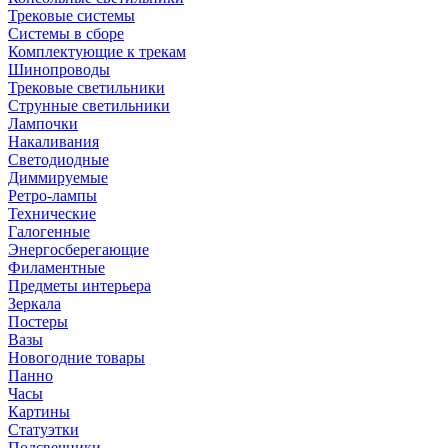
Трековые системы
Системы в сборе
Комплектующие к трекам
Шинопроводы
Трековые светильники
Струнные светильники
Лампочки
Накаливания
Светодиодные
Диммируемые
Ретро-лампы
Технические
Галогенные
Энергосберегающие
Филаментные
Предметы интерьера
Зеркала
Постеры
Вазы
Новогодние товары
Панно
Часы
Картины
Статуэтки
Подсвечники