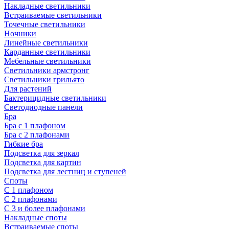
Накладные светильники
Встраиваемые светильники
Точечные светильники
Ночники
Линейные светильники
Карданные светильники
Мебельные светильники
Светильники армстронг
Светильники грильято
Для растений
Бактерицидные светильники
Светодиодные панели
Бра
Бра с 1 плафоном
Бра с 2 плафонами
Гибкие бра
Подсветка для зеркал
Подсветка для картин
Подсветка для лестниц и ступеней
Споты
С 1 плафоном
С 2 плафонами
С 3 и более плафонами
Накладные споты
Встраиваемые споты