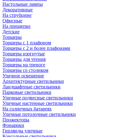
Настольные лампы
Декоративные
На струбцине
Офисные
На прищепке
Детские
Торшеры
Торшеры с 1 плафоном
Торшеры с 2 и более плафонами
Торшеры изогнутые
Торшеры для чтения
Торшеры на треноге
Торшеры со столиком
Уличное освещение
Архитектурные светильники
Ландшафтные светильники
Парковые светильники
Уличные подвесные светильники
Уличные настенные светильники
На солнечных батареях
Уличные потолочные светильники
Прожекторы
Фонарики
Гирлянды уличные
Консольные светильники